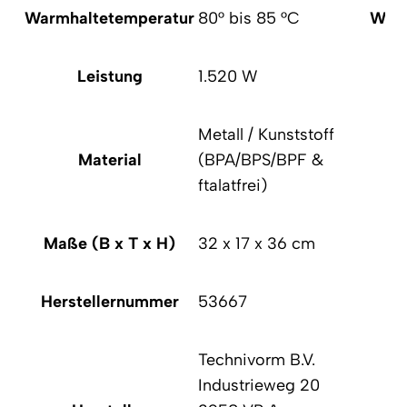
Warmhaltetemperatur
80° bis 85 °C
Warm
Leistung
1.520 W
Metall / Kunststoff
Material
(BPA/BPS/BPF &
ftalatfrei)
Maße (B x T x H)
32 x 17 x 36 cm
Ma
Herstellernummer
53667
He
Technivorm B.V.
Industrieweg 20