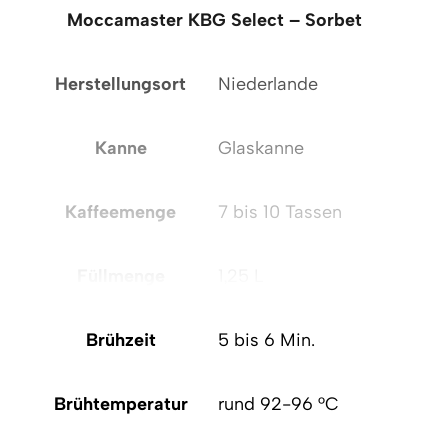
Moccamaster KBG Select – Sorbet
Mo
Herstellungsort
Niederlande
H
Kanne
Glaskanne
Kaffeemenge
7 bis 10 Tassen
Füllmenge
1,25 L
Brühzeit
5 bis 6 Min.
Brühtemperatur
rund 92-96 °C
B