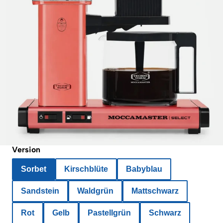
Version
Sorbet
Kirschblüte
Babyblau
Sandstein
Waldgrün
Mattschwarz
Rot
Gelb
Pastellgrün
Schwarz