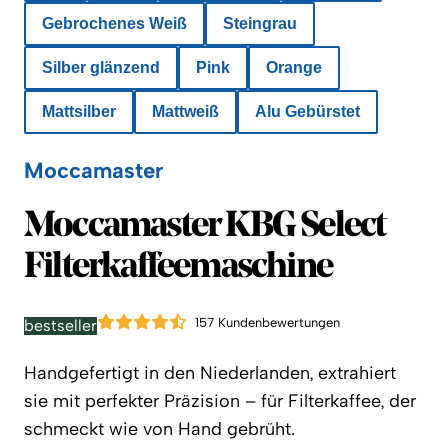
Gebrochenes Weiß
Steingrau
Silber glänzend
Pink
Orange
Mattsilber
Mattweiß
Alu Gebürstet
Moccamaster
Moccamaster
Moccamaster KBG Select
Filterkaffeemaschine
157 Kundenbewertungen
bestseller
Handgefertigt in den Niederlanden, extrahiert
sie mit perfekter Präzision – für Filterkaffee, der
schmeckt wie von Hand gebrüht.