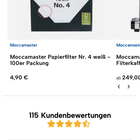
Moccamaster
Moccamast
Moccamaster Papierfilter Nr. 4 weiß -
Moccama
100er Packung
Filterka
4,90 €
249,0
ab
115 Kundenbewertungen