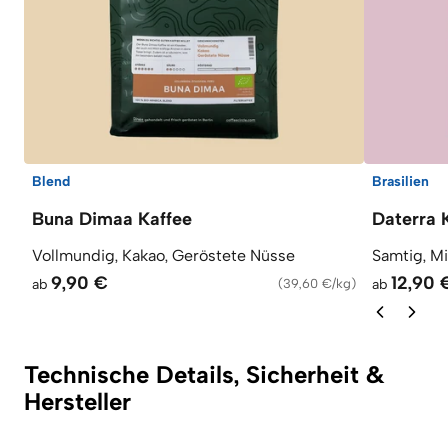
Blend
Brasilien
Buna Dimaa Kaffee
Daterra 
Vollmundig, Kakao, Geröstete Nüsse
Samtig, M
9,90 €
12,90 
ab
(
39,60 €/kg
)
ab
Technische Details, Sicherheit &
Hersteller