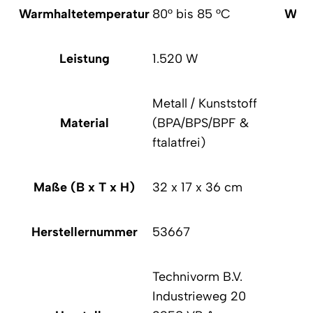
Warmhaltetemperatur
80° bis 85 °C
Warm
Leistung
1.520 W
Metall / Kunststoff
Material
(BPA/BPS/BPF &
ftalatfrei)
Maße (B x T x H)
32 x 17 x 36 cm
Ma
Herstellernummer
53667
He
Technivorm B.V.
Industrieweg 20