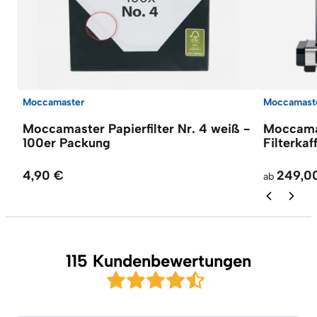
Moccamaster
Moccamast
Moccamaster Papierfilter Nr. 4 weiß -
Moccama
100er Packung
Filterka
4,90 €
249,0
ab
115 Kundenbewertungen