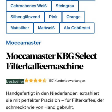
Gebrochenes Weiß
Steingrau
Silber glänzend
Pink
Orange
Mattsilber
Mattweiß
Alu Gebürstet
Moccamaster
Moccamaster
Moccamaster KBG Select
Filterkaffeemaschine
157 Kundenbewertungen
bestseller
Handgefertigt in den Niederlanden, extrahiert
sie mit perfekter Präzision – für Filterkaffee, der
schmeckt wie von Hand gebrüht.