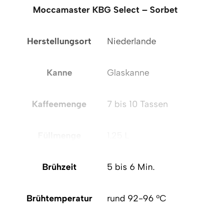
Moccamaster KBG Select – Sorbet
Mo
Herstellungsort
Niederlande
H
Kanne
Glaskanne
Kaffeemenge
7 bis 10 Tassen
Füllmenge
1,25 L
Brühzeit
5 bis 6 Min.
Brühtemperatur
rund 92-96 °C
B