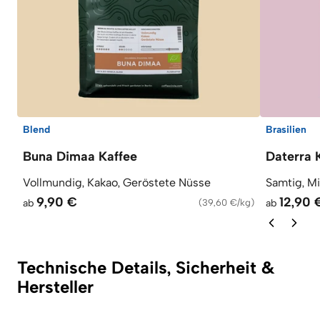
Blend
Brasilien
Buna Dimaa Kaffee
Daterra 
Vollmundig, Kakao, Geröstete Nüsse
Samtig, M
9,90 €
12,90 
ab
(
39,60 €/kg
)
ab
Technische Details, Sicherheit &
Hersteller