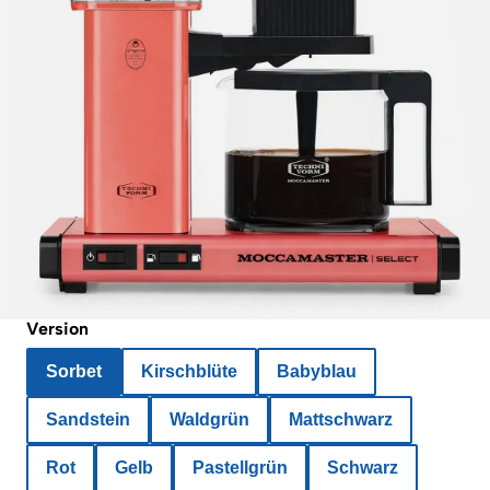
Version
Sorbet
Kirschblüte
Babyblau
Sandstein
Waldgrün
Mattschwarz
Rot
Gelb
Pastellgrün
Schwarz