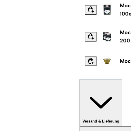
Mocc
100
Mocc
200
Mocc
Versand & Lieferung