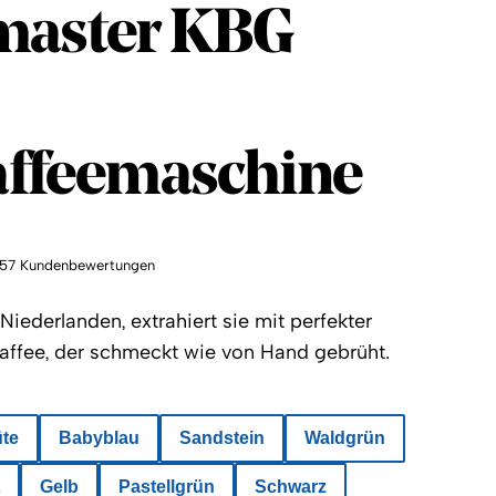
aster
master KBG
kaffeemaschine
157 Kundenbewertungen
Niederlanden, extrahiert sie mit perfekter
rkaffee, der schmeckt wie von Hand gebrüht.
üte
Babyblau
Sandstein
Waldgrün
Gelb
Pastellgrün
Schwarz