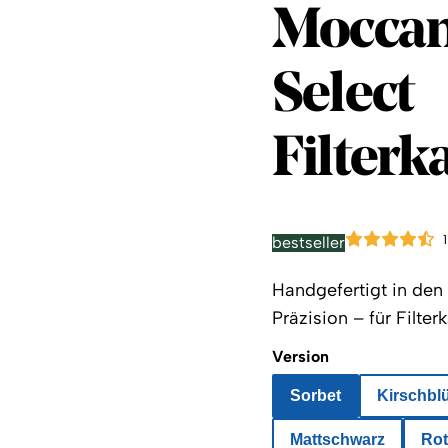
Moccam
Mocca
Select
Filter
bestseller
Handgefertigt in den 
Präzision – für Filte
Version
Sorbet
Kirschbl
Mattschwarz
Rot