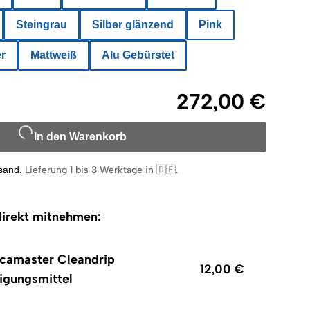
Steingrau
Silber glänzend
Pink
er
Mattweiß
Alu Gebürstet
272,00 €
In den Warenkorb
rsand
.
Lieferung 1 bis 3 Werktage in 🇩🇪
.
irekt mitnehmen:
camaster Cleandrip
12,00 €
igungsmittel