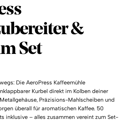
ess
ess
ubereiter &
im Set
rwegs: Die AeroPress Kaffeemühle
nklappbarer Kurbel direkt im Kolben deiner
 Metallgehäuse, Präzisions-Mahlscheiben und
rgen überall für aromatischen Kaffee. 50
eits inklusive – alles zusammen vereint zum Set-