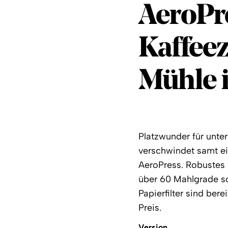
AeroPr
AeroPr
Kaffeez
Mühle 
Platzwunder für unte
verschwindet samt ei
AeroPress. Robustes
über 60 Mahlgrade so
Papierfilter sind ber
Preis.
Version