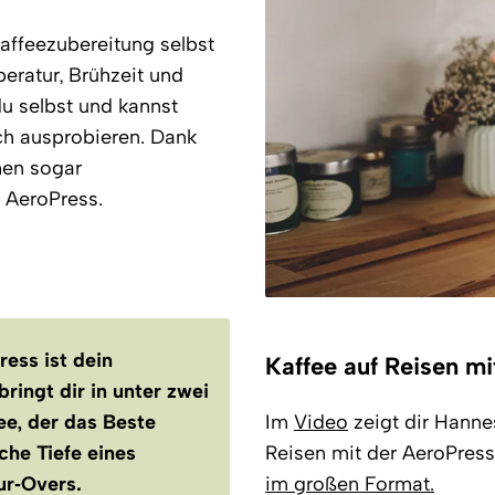
Kaffeezubereitung selbst
eratur, Brühzeit und
u selbst und kannst
h ausprobieren. Dank
chen sogar
 AeroPress.
ress ist dein
Kaffee auf Reisen mi
ringt dir in unter zwei
ee, der das Beste
Im
Video
zeigt dir Hanne
che Tiefe eines
Reisen mit der AeroPress
our‑Overs.
im großen Format.