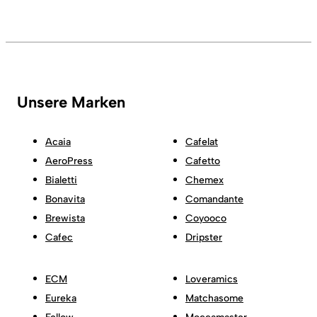
Unsere Marken
Acaia
Cafelat
AeroPress
Cafetto
Bialetti
Chemex
Bonavita
Comandante
Brewista
Coyooco
Cafec
Dripster
ECM
Loveramics
Eureka
Matchasome