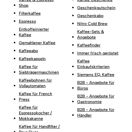
Shop
Geschenkgutschein
Filterkaffee
Geschenkabo
Espresso
Nitro Cold Brew
Entkoffeinierter
Kaffee-Sets &
Kaffee
Angebote
Gemahlener Kaffee
Kaffeefinder
Kaffeeabo
Immer frisch geröstet
Kaffeekapseln
Kaffee
Kaffee für
Einkaufskriterien
Siebträgermaschinen
Siemens EQ. Kaffee
Kaffeebohnen für
B2B - Angebote für
Vollautomaten
Büros
Kaffee für French
B2B - Angebote für
Press
Gastronomie
Kaffee für
B2B - Angebote für
Espressokocher /
Händler
Mokkakanne
Kaffee für Handfilter /