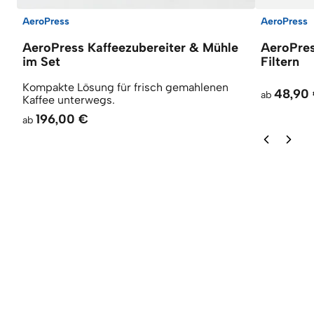
AeroPress
AeroPress
AeroPress Kaffeezubereiter & Mühle
AeroPres
im Set
Filtern
Kompakte Lösung für frisch gemahlenen
48,90
ab
Kaffee unterwegs.
196,00 €
ab