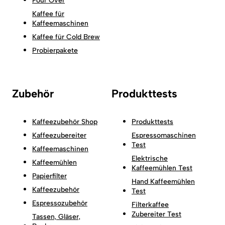
Pour Over
Kaffee für
Kaffeemaschinen
Kaffee für Cold Brew
Probierpakete
Zubehör
Produkttests
Kaffeezubehör Shop
Produkttests
Kaffeezubereiter
Espressomaschinen
Test
Kaffeemaschinen
Elektrische
Kaffeemühlen
Kaffeemühlen Test
Papierfilter
Hand Kaffeemühlen
Kaffeezubehör
Test
Espressozubehör
Filterkaffee
Zubereiter Test
Tassen, Gläser,