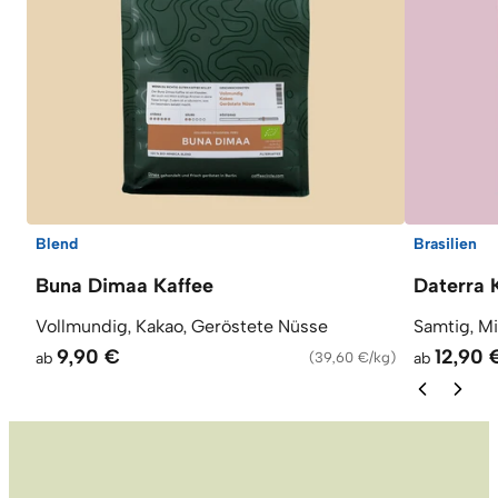
Blend
Brasilien
Buna Dimaa Kaffee
Daterra 
Vollmundig, Kakao, Geröstete Nüsse
Samtig, M
9,90 €
12,90 
ab
(
39,60 €/kg
)
ab