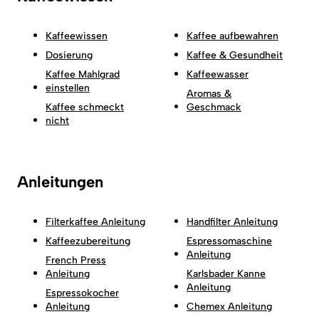
Kaffeewissen
Kaffee aufbewahren
Dosierung
Kaffee & Gesundheit
Kaffee Mahlgrad
Kaffeewasser
einstellen
Aromas &
Kaffee schmeckt
Geschmack
nicht
Anleitungen
Filterkaffee Anleitung
Handfilter Anleitung
Kaffeezubereitung
Espressomaschine
Anleitung
French Press
Anleitung
Karlsbader Kanne
Anleitung
Espressokocher
Anleitung
Chemex Anleitung