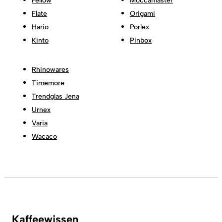
Fellow
Moccamaster
Flate
Origami
Hario
Porlex
Kinto
Pinbox
Rhinowares
Timemore
Trendglas Jena
Urnex
Varia
Wacaco
Kaffeewissen