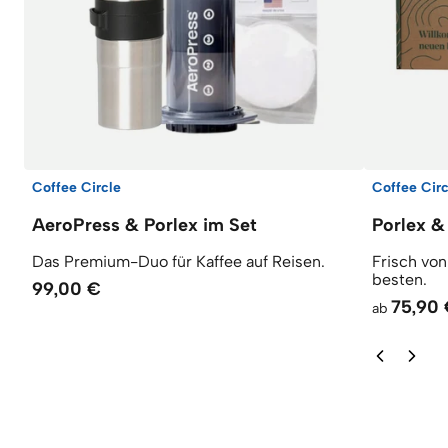
Coffee Circle
Coffee Circ
AeroPress & Porlex im Set
Porlex &
Das Premium-Duo für Kaffee auf Reisen.
Frisch vo
besten.
99,00 €
75,90
ab