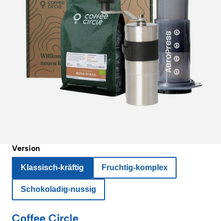
Version
Klassisch-kräftig
Fruchtig-komplex
Schokoladig-nussig
Coffee Circle