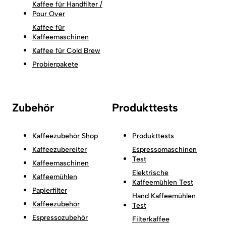
Kaffee für Handfilter /
Pour Over
Kaffee für
Kaffeemaschinen
Kaffee für Cold Brew
Probierpakete
Zubehör
Produkttests
Kaffeezubehör Shop
Produkttests
Kaffeezubereiter
Espressomaschinen
Test
Kaffeemaschinen
Elektrische
Kaffeemühlen
Kaffeemühlen Test
Papierfilter
Hand Kaffeemühlen
Kaffeezubehör
Test
Espressozubehör
Filterkaffee