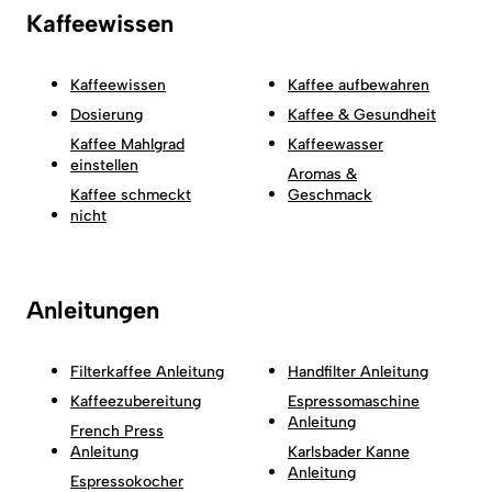
Kaffeewissen
Kaffeewissen
Kaffee aufbewahren
Dosierung
Kaffee & Gesundheit
Kaffee Mahlgrad
Kaffeewasser
einstellen
Aromas &
Kaffee schmeckt
Geschmack
nicht
Anleitungen
Filterkaffee Anleitung
Handfilter Anleitung
Kaffeezubereitung
Espressomaschine
Anleitung
French Press
Anleitung
Karlsbader Kanne
Anleitung
Espressokocher