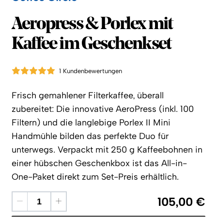
Coffee Circle
Aeropress & Porlex mit
Kaffee im Geschenkset
1 Kundenbewertungen
Frisch gemahlener Filterkaffee, überall
zubereitet: Die innovative AeroPress (inkl. 100
Filtern) und die langlebige Porlex II Mini
Handmühle bilden das perfekte Duo für
unterwegs. Verpackt mit 250 g Kaffeebohnen in
einer hübschen Geschenkbox ist das All-in-
One-Paket direkt zum Set-Preis erhältlich.
105,00 €