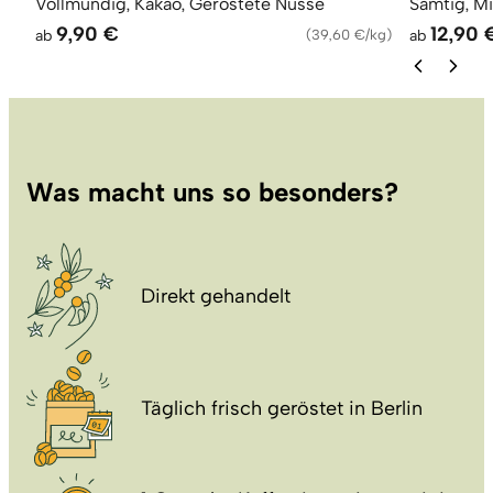
Vollmundig, Kakao, Geröstete Nüsse
Samtig, M
9,90 €
12,90 
ab
(
39,60 €/kg
)
ab
Was macht uns so besonders?
Direkt gehandelt
Täglich frisch geröstet in Berlin