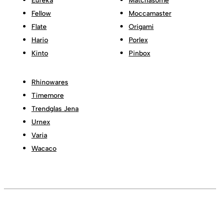
Eureka
Matchasome
Fellow
Moccamaster
Flate
Origami
Hario
Porlex
Kinto
Pinbox
Rhinowares
Timemore
Trendglas Jena
Urnex
Varia
Wacaco