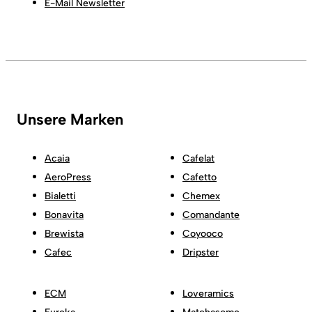
E-Mail Newsletter
Unsere Marken
Acaia
Cafelat
AeroPress
Cafetto
Bialetti
Chemex
Bonavita
Comandante
Brewista
Coyooco
Cafec
Dripster
ECM
Loveramics