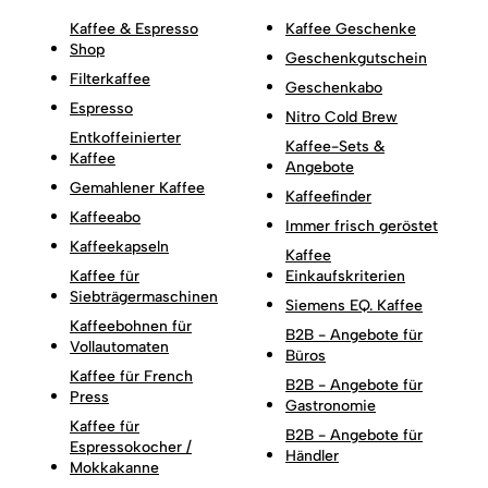
Kaffee & Espresso
Kaffee Geschenke
Shop
Geschenkgutschein
Filterkaffee
Geschenkabo
Espresso
Nitro Cold Brew
Entkoffeinierter
Kaffee-Sets &
Kaffee
Angebote
Gemahlener Kaffee
Kaffeefinder
Kaffeeabo
Immer frisch geröstet
Kaffeekapseln
Kaffee
Kaffee für
Einkaufskriterien
Siebträgermaschinen
Siemens EQ. Kaffee
Kaffeebohnen für
B2B - Angebote für
Vollautomaten
Büros
Kaffee für French
B2B - Angebote für
Press
Gastronomie
Kaffee für
B2B - Angebote für
Espressokocher /
Händler
Mokkakanne