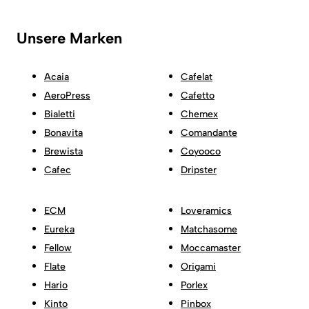
Unsere Marken
Acaia
Cafelat
AeroPress
Cafetto
Bialetti
Chemex
Bonavita
Comandante
Brewista
Coyooco
Cafec
Dripster
ECM
Loveramics
Eureka
Matchasome
Fellow
Moccamaster
Flate
Origami
Hario
Porlex
Kinto
Pinbox