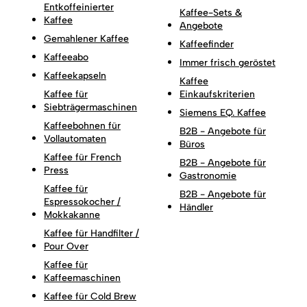
Entkoffeinierter
Kaffee-Sets &
Kaffee
Angebote
Gemahlener Kaffee
Kaffeefinder
Kaffeeabo
Immer frisch geröstet
Kaffeekapseln
Kaffee
Kaffee für
Einkaufskriterien
Siebträgermaschinen
Siemens EQ. Kaffee
Kaffeebohnen für
B2B - Angebote für
Vollautomaten
Büros
Kaffee für French
B2B - Angebote für
Press
Gastronomie
Kaffee für
B2B - Angebote für
Espressokocher /
Händler
Mokkakanne
Kaffee für Handfilter /
Pour Over
Kaffee für
Kaffeemaschinen
Kaffee für Cold Brew