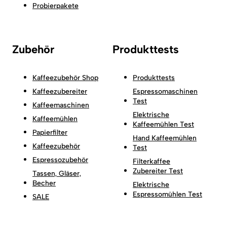
Probierpakete
Zubehör
Produkttests
Kaffeezubehör Shop
Produkttests
Kaffeezubereiter
Espressomaschinen
Test
Kaffeemaschinen
Elektrische
Kaffeemühlen
Kaffeemühlen Test
Papierfilter
Hand Kaffeemühlen
Kaffeezubehör
Test
Espressozubehör
Filterkaffee
Zubereiter Test
Tassen, Gläser,
Becher
Elektrische
Espressomühlen Test
SALE