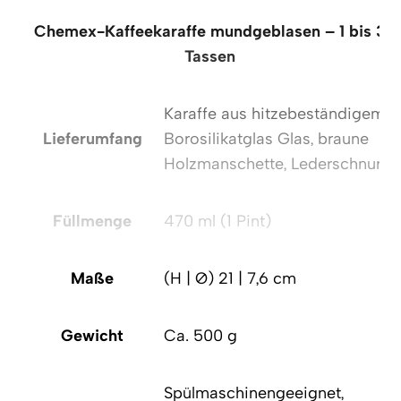
Chemex-Kaffeekaraffe mundgeblasen – 1 bis 3
Tassen
Karaffe aus hitzebeständigem
Lieferumfang
Borosilikatglas Glas, braune
Holzmanschette, Lederschnur
Füllmenge
470 ml (1 Pint)
Maße
(H | Ø) 21 | 7,6 cm
Gewicht
Ca. 500 g
Spülmaschinengeeignet,