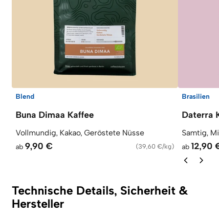
Blend
Brasilien
Buna Dimaa Kaffee
Daterra 
Vollmundig, Kakao, Geröstete Nüsse
Samtig, M
9,90 €
12,90 
ab
(
39,60 €/kg
)
ab
Technische Details, Sicherheit &
Hersteller