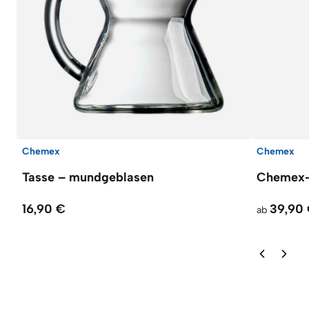
Chemex
Chemex
Tasse – mundgeblasen
Chemex-K
16,90 €
39,90
ab