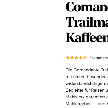
Coman
Coman
Trailm
Kaffee
7 Kundenbew
Die Comandante Trail
mit einem besonders
widerstandsfähigen, 
Begleiter für Reisen 
Mahlwerk garantiert
Mahlergebnis – perfek