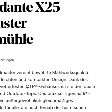
dante
dante X25
aster
mühle
ertungen
master vereint bewährte Mahlwerksqualität
 leichten und kompakten Design. Dank des
wetterfesten QTP®-Gehäuses ist sie der ideale
und Outdoor-Trips. Das präzise Tigershark®-
 ein außergewöhnlich gleichmäßiges
t für alle, die auch fernab der heimischen