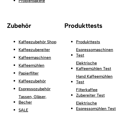
Probierpakete
Zubehör
Produkttests
Kaffeezubehör Shop
Produkttests
Kaffeezubereiter
Espressomaschinen
Test
Kaffeemaschinen
Elektrische
Kaffeemühlen
Kaffeemühlen Test
Papierfilter
Hand Kaffeemühlen
Kaffeezubehör
Test
Espressozubehör
Filterkaffee
Zubereiter Test
Tassen, Gläser,
Becher
Elektrische
Espressomühlen Test
SALE