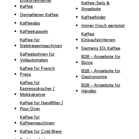
Entkoffeinierter
Kaffee-Sets &
Kaffee
Angebote
Gemahlener Kaffee
Kaffeefinder
Kaffeeabo
Immer frisch geröstet
Kaffeekapseln
Kaffee
Kaffee für
Einkaufskriterien
Siebträgermaschinen
Siemens EQ. Kaffee
Kaffeebohnen für
B2B - Angebote für
Vollautomaten
Büros
Kaffee für French
B2B - Angebote für
Press
Gastronomie
Kaffee für
B2B - Angebote für
Espressokocher /
Händler
Mokkakanne
Kaffee für Handfilter /
Pour Over
Kaffee für
Kaffeemaschinen
Kaffee für Cold Brew