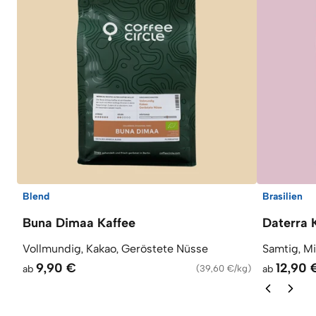
Blend
Brasilien
Buna Dimaa Kaffee
Daterra 
Vollmundig, Kakao, Geröstete Nüsse
Samtig, M
9,90 €
12,90 
ab
(
39,60 €/kg
)
ab