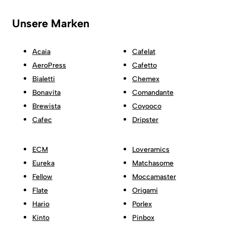
Unsere Marken
Acaia
Cafelat
AeroPress
Cafetto
Bialetti
Chemex
Bonavita
Comandante
Brewista
Coyooco
Cafec
Dripster
ECM
Loveramics
Eureka
Matchasome
Fellow
Moccamaster
Flate
Origami
Hario
Porlex
Kinto
Pinbox