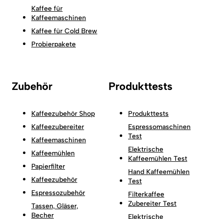
Kaffee für
Kaffeemaschinen
Kaffee für Cold Brew
Probierpakete
Zubehör
Produkttests
Kaffeezubehör Shop
Produkttests
Kaffeezubereiter
Espressomaschinen
Test
Kaffeemaschinen
Elektrische
Kaffeemühlen
Kaffeemühlen Test
Papierfilter
Hand Kaffeemühlen
Kaffeezubehör
Test
Espressozubehör
Filterkaffee
Zubereiter Test
Tassen, Gläser,
Becher
Elektrische