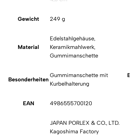
Gewicht
249 g
Edelstahlgehäuse,
Material
Keramikmahlwerk,
Gummimanschette
Gummimanschette mit
Bes
Besonderheiten
Kurbelhalterung
EAN
4986555700120
JAPAN PORLEX & CO., LTD.
Kagoshima Factory