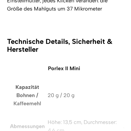
Einstellmutter, jedes Klicken verändert die
Größe des Mahlguts um 37 Mikrometer
Technische Details, Sicherheit &
Hersteller
Porlex II Mini
Kapazität
Bohnen /
20 g / 20 g
Kaffeemehl
K
Höhe: 13,5 cm, Durchmesser:
Abmessungen
Ab
4,6 cm