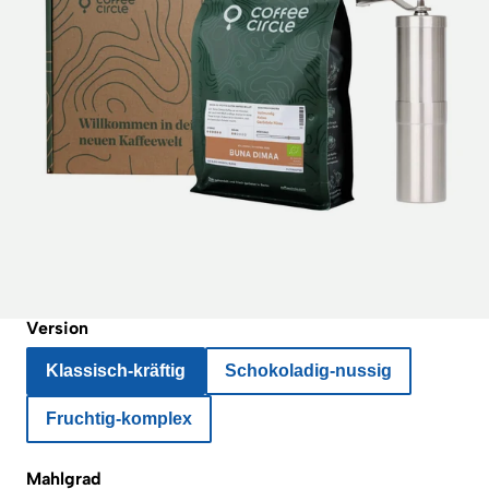
Version
Klassisch-kräftig
Schokoladig-nussig
Fruchtig-komplex
Mahlgrad