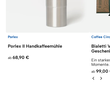
Porlex
Coffee Circ
Porlex II Handkaffeemühle
Bialetti 
Geschen
68,90 €
ab
Ein starke
Momente.
99,00
ab