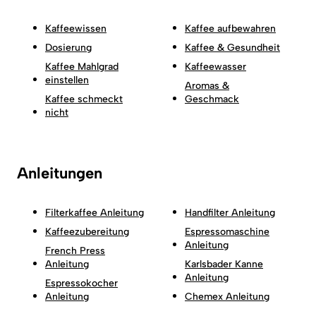
Kaffeewissen
Kaffee aufbewahren
Dosierung
Kaffee & Gesundheit
Kaffee Mahlgrad
Kaffeewasser
einstellen
Aromas &
Kaffee schmeckt
Geschmack
nicht
Anleitungen
Filterkaffee Anleitung
Handfilter Anleitung
Kaffeezubereitung
Espressomaschine
Anleitung
French Press
Anleitung
Karlsbader Kanne
Anleitung
Espressokocher
Anleitung
Chemex Anleitung