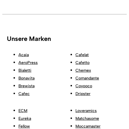
Unsere Marken
Acaia
Cafelat
AeroPress
Cafetto
Bialetti
Chemex
Bonavita
Comandante
Brewista
Coyooco
Cafec
Dripster
ECM
Loveramics
Eureka
Matchasome
Fellow
Moccamaster