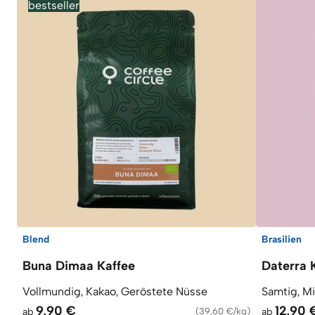
bestseller
Blend
Brasilien
Buna Dimaa Kaffee
Daterra 
Vollmundig, Kakao, Geröstete Nüsse
Samtig, M
9,90 €
12,90 
ab
(
39,60 €/kg
)
ab