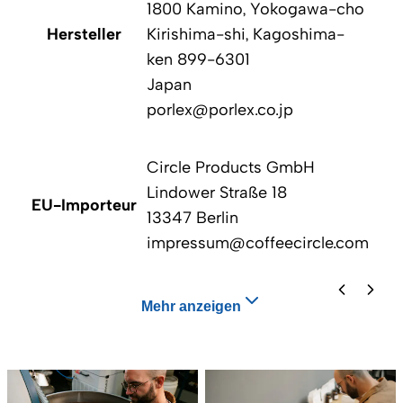
1800 Kamino, Yokogawa-cho
Hersteller
Kirishima-shi, Kagoshima-
ken 899-6301
Japan
porlex@porlex.co.jp
Circle Products GmbH
Lindower Straße 18
EU-Importeur
EU
13347 Berlin
impressum@coffeecircle.com
Mehr anzeigen