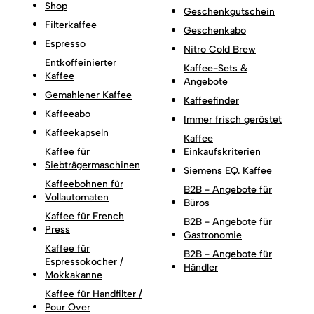
Shop
Geschenkgutschein
Filterkaffee
Geschenkabo
Espresso
Nitro Cold Brew
Entkoffeinierter
Kaffee-Sets &
Kaffee
Angebote
Gemahlener Kaffee
Kaffeefinder
Kaffeeabo
Immer frisch geröstet
Kaffeekapseln
Kaffee
Kaffee für
Einkaufskriterien
Siebträgermaschinen
Siemens EQ. Kaffee
Kaffeebohnen für
B2B - Angebote für
Vollautomaten
Büros
Kaffee für French
B2B - Angebote für
Press
Gastronomie
Kaffee für
B2B - Angebote für
Espressokocher /
Händler
Mokkakanne
Kaffee für Handfilter /
Pour Over