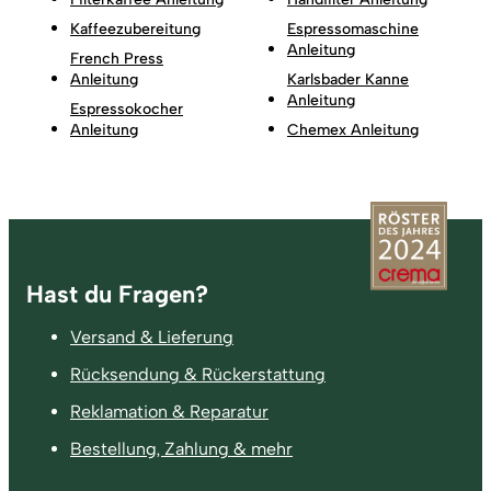
Kaffeezubereitung
Espressomaschine
Anleitung
French Press
Anleitung
Karlsbader Kanne
Anleitung
Espressokocher
Anleitung
Chemex Anleitung
Fußzeile
Hast du Fragen?
Versand & Lieferung
Rücksendung & Rückerstattung
Reklamation & Reparatur
Bestellung, Zahlung & mehr