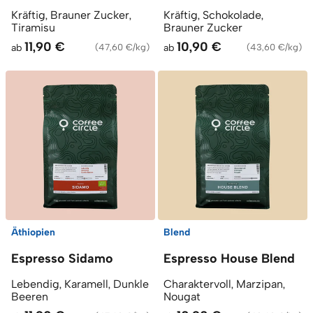
Kräftig, Brauner Zucker,
Kräftig, Schokolade,
Tiramisu
Brauner Zucker
11,90 €
10,90 €
ab
(
47,60 €/kg
)
ab
(
43,60 €/kg
)
Äthiopien
Blend
Espresso Sidamo
Espresso House Blend
Lebendig, Karamell, Dunkle
Charaktervoll, Marzipan,
Beeren
Nougat