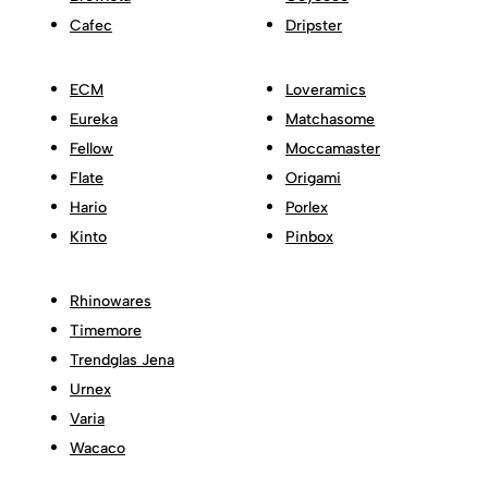
Cafec
Dripster
ECM
Loveramics
Eureka
Matchasome
Fellow
Moccamaster
Flate
Origami
Hario
Porlex
Kinto
Pinbox
Rhinowares
Timemore
Trendglas Jena
Urnex
Varia
Wacaco