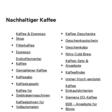
Nachhaltiger Kaffee
Kaffee & Espresso
Kaffee Geschenke
Shop
Geschenkgutschein
Filterkaffee
Geschenkabo
Espresso
Nitro Cold Brew
Entkoffeinierter
Kaffee-Sets &
Kaffee
Angebote
Gemahlener Kaffee
Kaffeefinder
Kaffeeabo
Immer frisch geröstet
Kaffeekapseln
Kaffee
Kaffee für
Einkaufskriterien
Siebträgermaschinen
Siemens EQ. Kaffee
Kaffeebohnen für
B2B - Angebote für
Vollautomaten
Büros