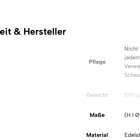
eit & Hersteller
Nicht
jedem
Pflege
Verwe
Scheu
Gewicht
590 g
Maße
(H l Ø
Material
Edelst