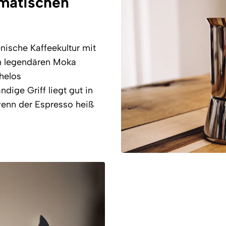
omatischen
enische Kaffeekultur mit
m legendären Moka
ühelos
ige Griff liegt gut in
wenn der Espresso heiß