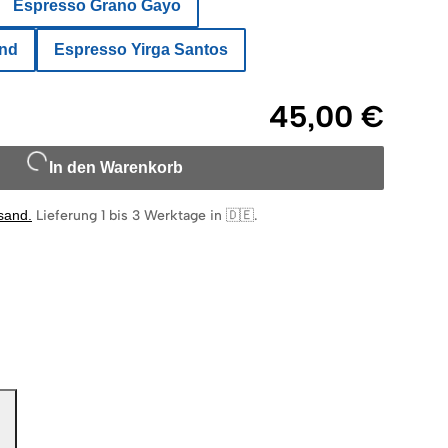
Espresso Grano Gayo
end
Espresso Yirga Santos
45,00 €
In den Warenkorb
rsand
.
Lieferung 1 bis 3 Werktage in 🇩🇪
.