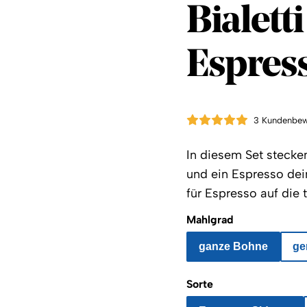
Coffee 
Bialett
Espress
3 Kundenbew
In diesem Set stecken
und ein Espresso dein
für Espresso auf die t
Mahlgrad
ganze Bohne
ge
Sorte