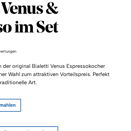
Circle
i Venus &
o im Set
ertungen
 der original Bialetti Venus Espressokocher
er Wahl zum attraktiven Vorteilspreis. Perfekt
raditionelle Art.
mahlen