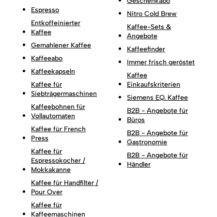
Geschenkabo
Espresso
Nitro Cold Brew
Entkoffeinierter
Kaffee-Sets &
Kaffee
Angebote
Gemahlener Kaffee
Kaffeefinder
Kaffeeabo
Immer frisch geröstet
Kaffeekapseln
Kaffee
Kaffee für
Einkaufskriterien
Siebträgermaschinen
Siemens EQ. Kaffee
Kaffeebohnen für
B2B - Angebote für
Vollautomaten
Büros
Kaffee für French
B2B - Angebote für
Press
Gastronomie
Kaffee für
B2B - Angebote für
Espressokocher /
Händler
Mokkakanne
Kaffee für Handfilter /
Pour Over
Kaffee für
Kaffeemaschinen