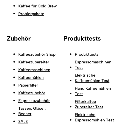
Kaffee für Cold Brew
Probierpakete
Zubehör
Produkttests
Kaffeezubehör Shop
Produkttests
Kaffeezubereiter
Espressomaschinen
Test
Kaffeemaschinen
Elektrische
Kaffeemühlen
Kaffeemühlen Test
Papierfilter
Hand Kaffeemühlen
Kaffeezubehör
Test
Espressozubehör
Filterkaffee
Zubereiter Test
Tassen, Gläser,
Becher
Elektrische
Espressomühlen Test
SALE