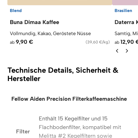
Blend
Brasilien
Buna Dimaa Kaffee
Daterra 
Vollmundig, Kakao, Geröstete Nüsse
Samtig, M
9,90 €
12,90 
ab
(
39,60 €/kg
)
ab
Technische Details, Sicherheit &
Hersteller
Fellow Aiden Precision Filterkaffeemaschine
Enthält 15 Kegelfilter und 15
Flachbodenfilter, kompatibel mit
Filter
Melitta #2 Kegelfiltern sowie