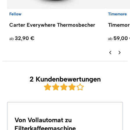
Fellow
Timemore
Carter Everywhere Thermosbecher
Timemore
32,90 €
59,00
ab
ab
2 Kundenbewertungen
Von Vollautomat zu
Filterkaffeemaschine