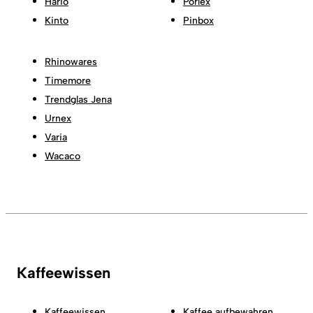
Hario
Porlex
Kinto
Pinbox
Rhinowares
Timemore
Trendglas Jena
Urnex
Varia
Wacaco
Kaffeewissen
Kaffeewissen
Kaffee aufbewahren