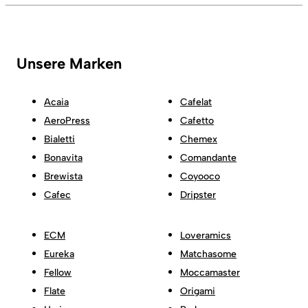
Unsere Marken
Acaia
Cafelat
AeroPress
Cafetto
Bialetti
Chemex
Bonavita
Comandante
Brewista
Coyooco
Cafec
Dripster
ECM
Loveramics
Eureka
Matchasome
Fellow
Moccamaster
Flate
Origami