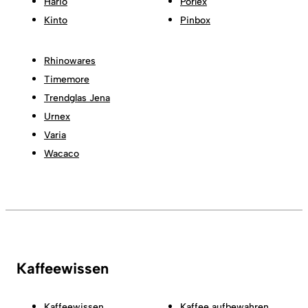
Hario
Porlex
Kinto
Pinbox
Rhinowares
Timemore
Trendglas Jena
Urnex
Varia
Wacaco
Kaffeewissen
Kaffeewissen
Kaffee aufbewahren