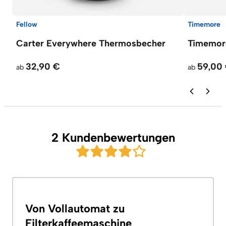
Fellow
Timemore
Carter Everywhere Thermosbecher
Timemore
32,90 €
59,00
ab
ab
2 Kundenbewertungen
Von Vollautomat zu
Filterkaffeemaschine