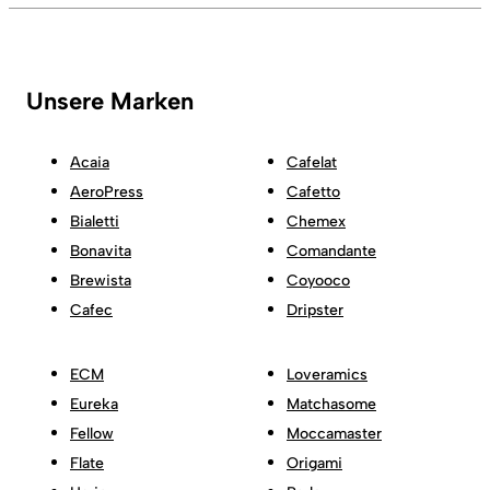
Unsere Marken
Acaia
Cafelat
AeroPress
Cafetto
Bialetti
Chemex
Bonavita
Comandante
Brewista
Coyooco
Cafec
Dripster
ECM
Loveramics
Eureka
Matchasome
Fellow
Moccamaster
Flate
Origami