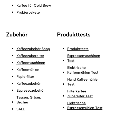
Kaffee für Cold Brew
Probierpakete
Zubehör
Produkttests
Kaffeezubehör Shop
Produkttests
Kaffeezubereiter
Espressomaschinen
Test
Kaffeemaschinen
Elektrische
Kaffeemühlen
Kaffeemühlen Test
Papierfilter
Hand Kaffeemühlen
Kaffeezubehör
Test
Espressozubehör
Filterkaffee
Zubereiter Test
Tassen, Gläser,
Becher
Elektrische
Espressomühlen Test
SALE