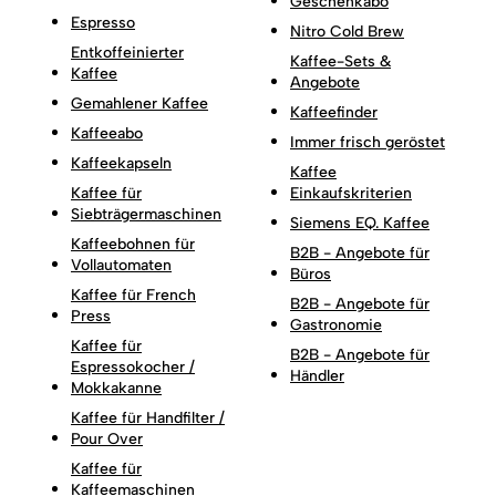
Geschenkabo
Espresso
Nitro Cold Brew
Entkoffeinierter
Kaffee-Sets &
Kaffee
Angebote
Gemahlener Kaffee
Kaffeefinder
Kaffeeabo
Immer frisch geröstet
Kaffeekapseln
Kaffee
Kaffee für
Einkaufskriterien
Siebträgermaschinen
Siemens EQ. Kaffee
Kaffeebohnen für
B2B - Angebote für
Vollautomaten
Büros
Kaffee für French
B2B - Angebote für
Press
Gastronomie
Kaffee für
B2B - Angebote für
Espressokocher /
Händler
Mokkakanne
Kaffee für Handfilter /
Pour Over
Kaffee für
Kaffeemaschinen