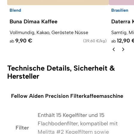
Blend
Brasilien
Buna Dimaa Kaffee
Daterra 
Vollmundig, Kakao, Geröstete Nüsse
Samtig, M
9,90 €
12,90 
ab
(
39,60 €/kg
)
ab
Technische Details, Sicherheit &
Hersteller
Fellow Aiden Precision Filterkaffeemaschine
Enthält 15 Kegelfilter und 15
Flachbodenfilter, kompatibel mit
Filter
Melitta #2 Kegelfiltern sowie