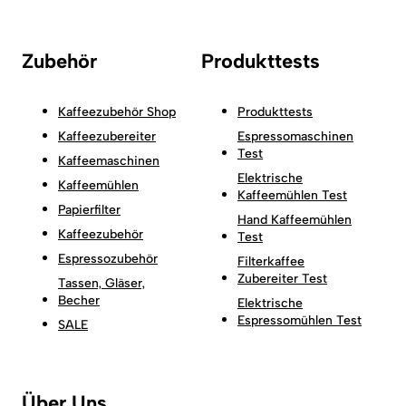
Zubehör
Produkttests
Kaffeezubehör Shop
Produkttests
Kaffeezubereiter
Espressomaschinen
Test
Kaffeemaschinen
Elektrische
Kaffeemühlen
Kaffeemühlen Test
Papierfilter
Hand Kaffeemühlen
Kaffeezubehör
Test
Espressozubehör
Filterkaffee
Zubereiter Test
Tassen, Gläser,
Becher
Elektrische
Espressomühlen Test
SALE
Über Uns