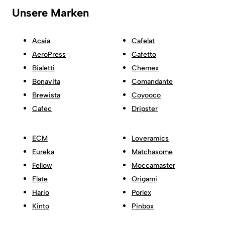
Unsere Marken
Acaia
Cafelat
AeroPress
Cafetto
Bialetti
Chemex
Bonavita
Comandante
Brewista
Coyooco
Cafec
Dripster
ECM
Loveramics
Eureka
Matchasome
Fellow
Moccamaster
Flate
Origami
Hario
Porlex
Kinto
Pinbox