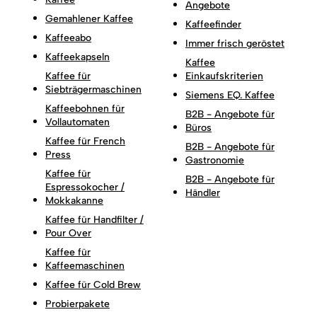
Angebote
Gemahlener Kaffee
Kaffeefinder
Kaffeeabo
Immer frisch geröstet
Kaffeekapseln
Kaffee
Kaffee für
Einkaufskriterien
Siebträgermaschinen
Siemens EQ. Kaffee
Kaffeebohnen für
B2B - Angebote für
Vollautomaten
Büros
Kaffee für French
B2B - Angebote für
Press
Gastronomie
Kaffee für
B2B - Angebote für
Espressokocher /
Händler
Mokkakanne
Kaffee für Handfilter /
Pour Over
Kaffee für
Kaffeemaschinen
Kaffee für Cold Brew
Probierpakete