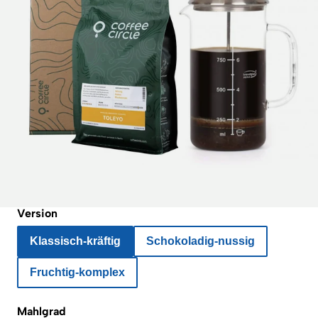
Version
Klassisch-kräftig
Schokoladig-nussig
Fruchtig-komplex
Mahlgrad