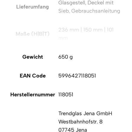
Glasgestell, Deckel mit
Lieferumfang
Sieb, Gebrauchsanleitung
236 mm | 150 mm | 101
Maße (H|B|T)
mm
Gewicht
650 g
EAN Code
5996427118051
Herstellernummer
118051
Trendglas Jena GmbH
Westbahnhofstr. 8
07745 Jena