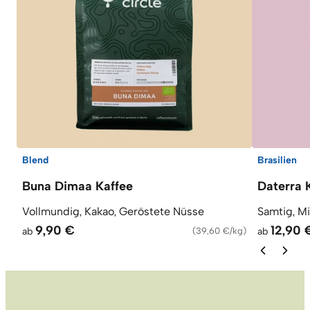
Blend
Brasilien
Buna Dimaa Kaffee
Daterra 
Vollmundig, Kakao, Geröstete Nüsse
Samtig, M
9,90 €
12,90 
ab
(
39,60 €/kg
)
ab