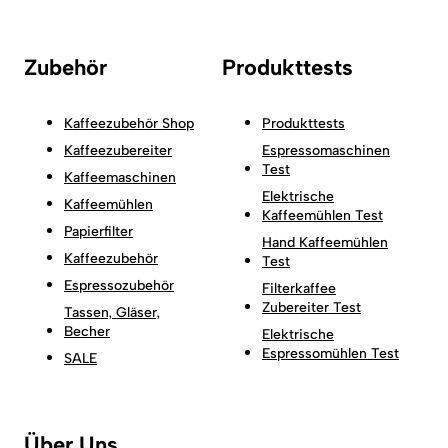
Zubehör
Produkttests
Kaffeezubehör Shop
Produkttests
Kaffeezubereiter
Espressomaschinen
Test
Kaffeemaschinen
Elektrische
Kaffeemühlen
Kaffeemühlen Test
Papierfilter
Hand Kaffeemühlen
Kaffeezubehör
Test
Espressozubehör
Filterkaffee
Zubereiter Test
Tassen, Gläser,
Becher
Elektrische
Espressomühlen Test
SALE
Über Uns