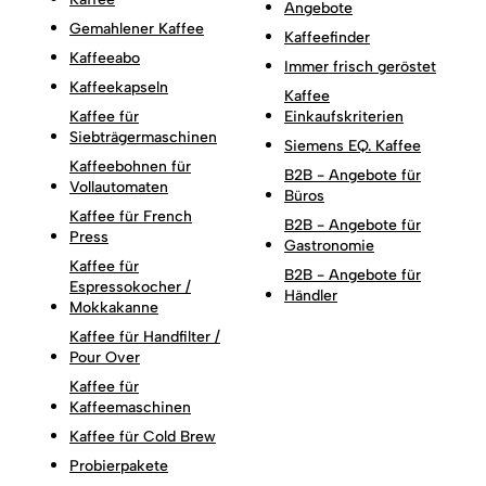
Angebote
Gemahlener Kaffee
Kaffeefinder
Kaffeeabo
Immer frisch geröstet
Kaffeekapseln
Kaffee
Kaffee für
Einkaufskriterien
Siebträgermaschinen
Siemens EQ. Kaffee
Kaffeebohnen für
B2B - Angebote für
Vollautomaten
Büros
Kaffee für French
B2B - Angebote für
Press
Gastronomie
Kaffee für
B2B - Angebote für
Espressokocher /
Händler
Mokkakanne
Kaffee für Handfilter /
Pour Over
Kaffee für
Kaffeemaschinen
Kaffee für Cold Brew
Probierpakete