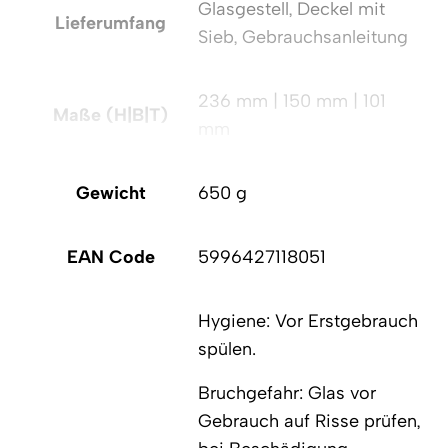
Glasgestell, Deckel mit
Lieferumfang
Sieb, Gebrauchsanleitung
236 mm | 150 mm | 101
Maße (H|B|T)
mm
Gewicht
650 g
EAN Code
5996427118051
Hygiene: Vor Erstgebrauch
spülen.
Bruchgefahr: Glas vor
Gebrauch auf Risse prüfen,