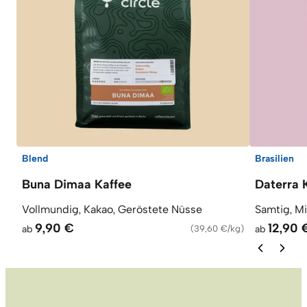
Blend
Brasilien
Buna Dimaa Kaffee
Daterra 
Vollmundig, Kakao, Geröstete Nüsse
Samtig, M
9,90 €
12,90 
ab
(
39,60 €/kg
)
ab