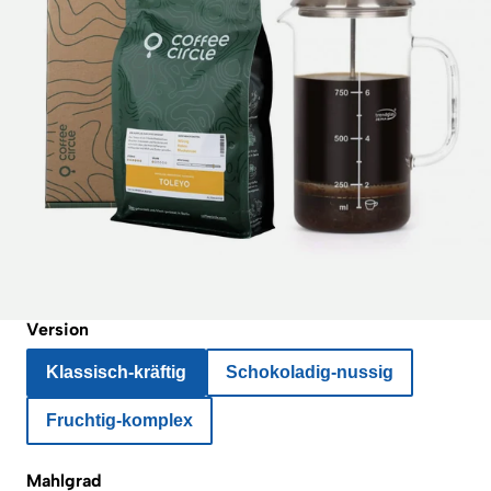
Version
Klassisch-kräftig
Schokoladig-nussig
Fruchtig-komplex
Mahlgrad