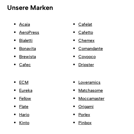
Unsere Marken
Acaia
Cafelat
AeroPress
Cafetto
Bialetti
Chemex
Bonavita
Comandante
Brewista
Coyooco
Cafec
Dripster
ECM
Loveramics
Eureka
Matchasome
Fellow
Moccamaster
Flate
Origami
Hario
Porlex
Kinto
Pinbox