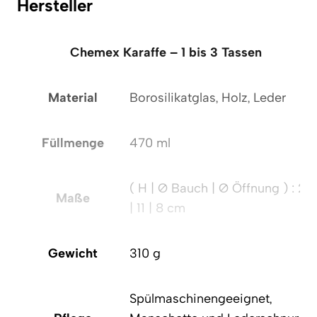
Hersteller
Chemex Karaffe – 1 bis 3 Tassen
Material
Borosilikatglas, Holz, Leder
Füllmenge
470 ml
( H | Ø Bauch | Ø Öffnung ) : 21
Maße
| 11 | 8 cm
Gewicht
310 g
Spülmaschinengeeignet,