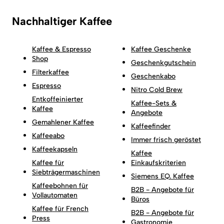
Nachhaltiger Kaffee
Kaffee & Espresso
Kaffee Geschenke
Shop
Geschenkgutschein
Filterkaffee
Geschenkabo
Espresso
Nitro Cold Brew
Entkoffeinierter
Kaffee-Sets &
Kaffee
Angebote
Gemahlener Kaffee
Kaffeefinder
Kaffeeabo
Immer frisch geröstet
Kaffeekapseln
Kaffee
Kaffee für
Einkaufskriterien
Siebträgermaschinen
Siemens EQ. Kaffee
Kaffeebohnen für
B2B - Angebote für
Vollautomaten
Büros
Kaffee für French
B2B - Angebote für
Press
Gastronomie