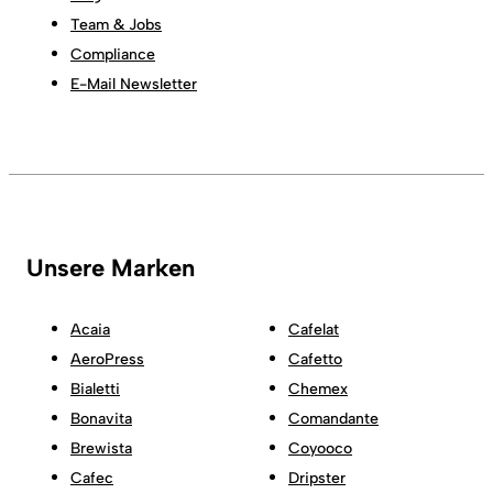
Team & Jobs
Compliance
E-Mail Newsletter
Unsere Marken
Acaia
Cafelat
AeroPress
Cafetto
Bialetti
Chemex
Bonavita
Comandante
Brewista
Coyooco
Cafec
Dripster