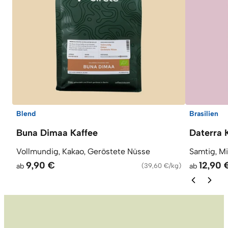
Blend
Brasilien
Buna Dimaa Kaffee
Daterra 
Vollmundig, Kakao, Geröstete Nüsse
Samtig, M
9,90 €
12,90 
ab
(
39,60 €/kg
)
ab