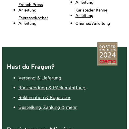
Anleitung
French Press
Anleitung
Karlsbader Kanne
Anleitung
Espressokocher
Anleitung
Chemex Anleitung
Fußzeile
Hast du Fragen?
Versand & Lieferung
Rücksendung & Rückerstattung
Reklamation & Reparatur
Bestellung, Zahlung & mehr