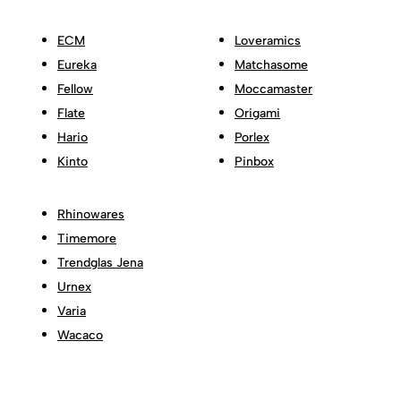
ECM
Loveramics
Eureka
Matchasome
Fellow
Moccamaster
Flate
Origami
Hario
Porlex
Kinto
Pinbox
Rhinowares
Timemore
Trendglas Jena
Urnex
Varia
Wacaco