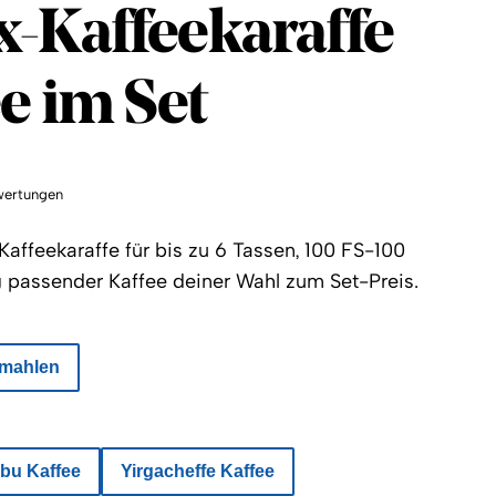
Circle
-Kaffeekaraffe
e im Set
wertungen
affeekaraffe für bis zu 6 Tassen, 100 FS-100
 g passender Kaffee deiner Wahl zum Set-Preis.
mahlen
ibu Kaffee
Yirgacheffe Kaffee