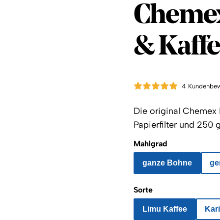
Coffee 
Chemex
& Kaffe
4 Kundenbe
Die original Chemex K
Papierfilter und 250
Mahlgrad
ganze Bohne
ge
Sorte
Limu Kaffee
Kar