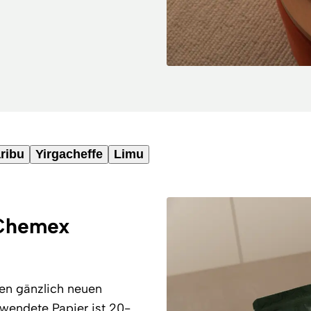
ribu
Yirgacheffe
Limu
 Chemex
en gänzlich neuen
rwendete Papier ist 20-