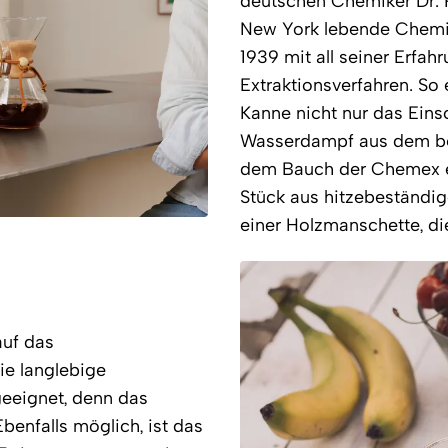
deutschen Chemiker Dr. 
New York lebende Chemik
1939 mit all seiner Erfah
Extraktionsverfahren. So e
Kanne nicht nur das Eins
Wasserdampf aus dem bere
dem Bauch der Chemex en
Stück aus hitzebeständig
einer Holzmanschette, di
auf das
ie langlebige
eeignet, denn das
enfalls möglich, ist das