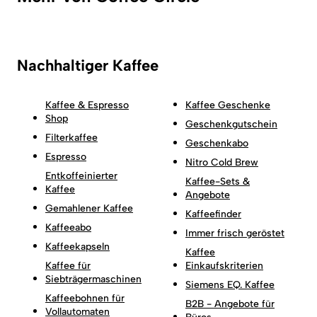
Nachhaltiger Kaffee
Kaffee & Espresso
Kaffee Geschenke
Shop
Geschenkgutschein
Filterkaffee
Geschenkabo
Espresso
Nitro Cold Brew
Entkoffeinierter
Kaffee-Sets &
Kaffee
Angebote
Gemahlener Kaffee
Kaffeefinder
Kaffeeabo
Immer frisch geröstet
Kaffeekapseln
Kaffee
Kaffee für
Einkaufskriterien
Siebträgermaschinen
Siemens EQ. Kaffee
Kaffeebohnen für
B2B - Angebote für
Vollautomaten