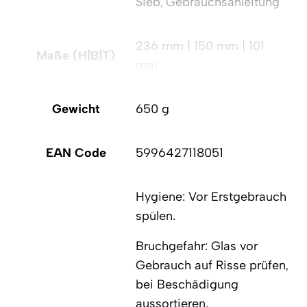
Sieb, Gebrauchsanleitung
236 mm | 150 mm | 101
Maße (H|B|T)
mm
Gewicht
650 g
EAN Code
5996427118051
Hygiene: Vor Erstgebrauch
spülen.
Bruchgefahr: Glas vor
Gebrauch auf Risse prüfen,
bei Beschädigung
aussortieren.