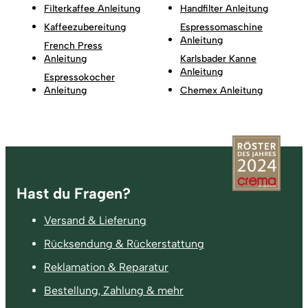
Filterkaffee Anleitung
Handfilter Anleitung
Kaffeezubereitung
Espressomaschine
Anleitung
French Press
Anleitung
Karlsbader Kanne
Anleitung
Espressokocher
Anleitung
Chemex Anleitung
Fußzeile
Hast du Fragen?
Versand & Lieferung
Rücksendung & Rückerstattung
Reklamation & Reparatur
Bestellung, Zahlung & mehr