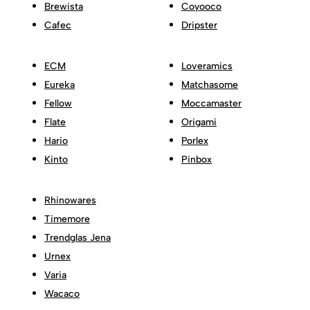
Brewista
Coyooco
Cafec
Dripster
ECM
Loveramics
Eureka
Matchasome
Fellow
Moccamaster
Flate
Origami
Hario
Porlex
Kinto
Pinbox
Rhinowares
Timemore
Trendglas Jena
Urnex
Varia
Wacaco