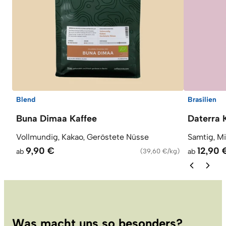
Blend
Brasilien
Buna Dimaa Kaffee
Daterra 
Vollmundig, Kakao, Geröstete Nüsse
Samtig, M
9,90 €
12,90 
ab
(
39,60 €/kg
)
ab
Was macht uns so besonders?