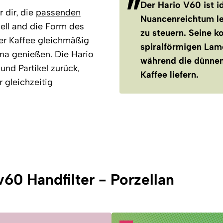
Der Hario V60 ist id
 dir, die
passenden
Nuancenreichtum le
iell and die Form des
zu steuern. Seine 
er Kaffee gleichmäßig
spiralförmigen Lame
oma genießen. Die Hario
während die dünnen 
 und Partikel zurück,
Kaffee liefern.
r gleichzeitig
60 Handfilter - Porzellan