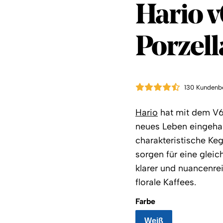
Hario
Hario v
Porzel
130 Kundenb
Hario
hat mit dem V60
neues Leben eingehau
charakteristische Keg
sorgen für eine gleic
klarer und nuancenrei
florale Kaffees.
Farbe
Weiß