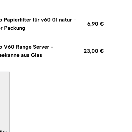
o Papierfilter für v60 01 natur -
6,90 €
er Packung
o V60 Range Server -
23,00 €
eekanne aus Glas