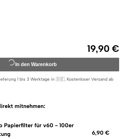
19,90 €
In den Warenkorb
ieferung 1 bis 3 Werktage in 🇩🇪
.
Kostenloser Versand ab
irekt mitnehmen:
o Papierfilter für v60 - 100er
6,90 €
kung