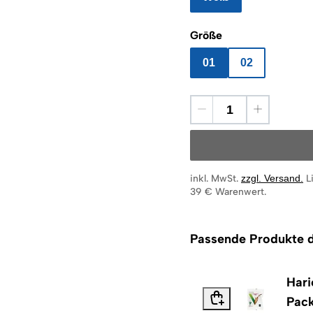
Größe
01
02
inkl. MwSt.
zzgl. Versand
.
L
39 € Warenwert.
Passende Produkte d
Hari
Pac