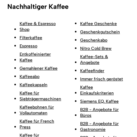
Nachhaltiger Kaffee
Kaffee & Espresso
Kaffee Geschenke
Shop
Geschenkgutschein
Filterkaffee
Geschenkabo
Espresso
Nitro Cold Brew
Entkoffeinierter
Kaffee-Sets &
Kaffee
Angebote
Gemahlener Kaffee
Kaffeefinder
Kaffeeabo
Immer frisch geröstet
Kaffeekapseln
Kaffee
Kaffee für
Einkaufskriterien
Siebträgermaschinen
Siemens EQ. Kaffee
Kaffeebohnen für
B2B - Angebote für
Vollautomaten
Büros
Kaffee für French
B2B - Angebote für
Press
Gastronomie
Kaffee für