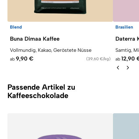
Blend
Brasilien
Buna Dimaa Kaffee
Daterra 
Vollmundig, Kakao, Geröstete Nüsse
Samtig, M
9,90 €
12,90 
ab
(
39,60 €/kg
)
ab
Passende Artikel zu
Kaffeeschokolade