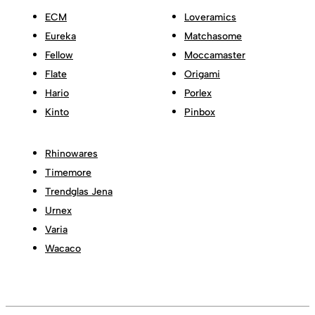
ECM
Loveramics
Eureka
Matchasome
Fellow
Moccamaster
Flate
Origami
Hario
Porlex
Kinto
Pinbox
Rhinowares
Timemore
Trendglas Jena
Urnex
Varia
Wacaco