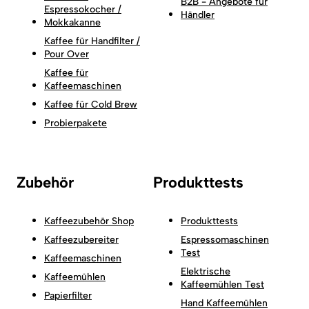
B2B - Angebote für
Espressokocher /
Händler
Mokkakanne
Kaffee für Handfilter /
Pour Over
Kaffee für
Kaffeemaschinen
Kaffee für Cold Brew
Probierpakete
Zubehör
Produkttests
Kaffeezubehör Shop
Produkttests
Kaffeezubereiter
Espressomaschinen
Test
Kaffeemaschinen
Elektrische
Kaffeemühlen
Kaffeemühlen Test
Papierfilter
Hand Kaffeemühlen