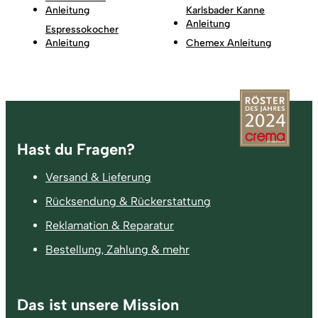
Anleitung
Karlsbader Kanne
Anleitung
Espressokocher
Anleitung
Chemex Anleitung
Fußzeile
Hast du Fragen?
Versand & Lieferung
Rücksendung & Rückerstattung
Reklamation & Reparatur
Bestellung, Zahlung & mehr
Das ist unsere Mission