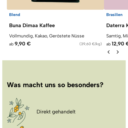
Blend
Brasilien
Buna Dimaa Kaffee
Daterra 
Vollmundig, Kakao, Geröstete Nüsse
Samtig, M
9,90 €
12,90 
ab
(
39,60 €/kg
)
ab
Was macht uns so besonders?
Direkt gehandelt