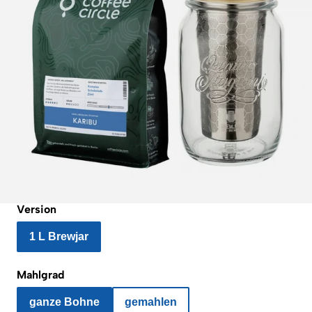
Version
1 L Brewjar
Mahlgrad
ganze Bohne
gemahlen