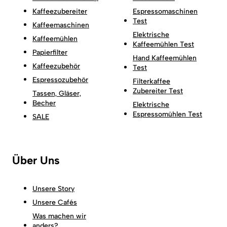
Kaffeezubereiter
Espressomaschinen
Test
Kaffeemaschinen
Elektrische
Kaffeemühlen
Kaffeemühlen Test
Papierfilter
Hand Kaffeemühlen
Kaffeezubehör
Test
Espressozubehör
Filterkaffee
Zubereiter Test
Tassen, Gläser,
Becher
Elektrische
Espressomühlen Test
SALE
Über Uns
Unsere Story
Unsere Cafés
Was machen wir
anders?