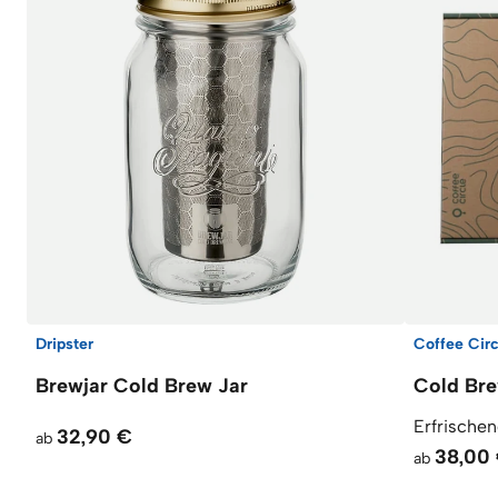
Dripster
Coffee Circ
Brewjar Cold Brew Jar
Cold Br
Erfrischen
32,90 €
ab
38,00
ab