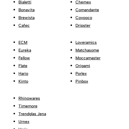
Bialetti
Chemex
Bonavita
Comandante
Brewista
Coyooco
Cafec
Dripster
ECM
Loveramics
Eureka
Matchasome
Fellow
Moccamaster
Flate
Origami
Hario
Porlex
Kinto
Pinbox
Rhinowares
Timemore
Trendglas Jena
Urnex