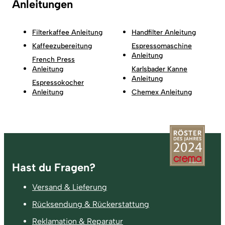
Anleitungen
Filterkaffee Anleitung
Handfilter Anleitung
Kaffeezubereitung
Espressomaschine
Anleitung
French Press
Anleitung
Karlsbader Kanne
Anleitung
Espressokocher
Anleitung
Chemex Anleitung
Fußzeile
Hast du Fragen?
Versand & Lieferung
Rücksendung & Rückerstattung
Reklamation & Reparatur