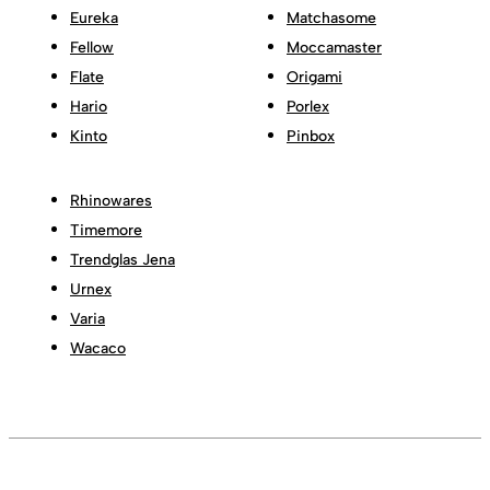
Eureka
Matchasome
Fellow
Moccamaster
Flate
Origami
Hario
Porlex
Kinto
Pinbox
Rhinowares
Timemore
Trendglas Jena
Urnex
Varia
Wacaco