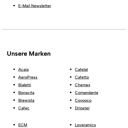
E-Mail Newsletter
Unsere Marken
Acaia
Cafelat
AeroPress
Cafetto
Bialetti
Chemex
Bonavita
Comandante
Brewista
Coyooco
Cafec
Dripster
ECM
Loveramics