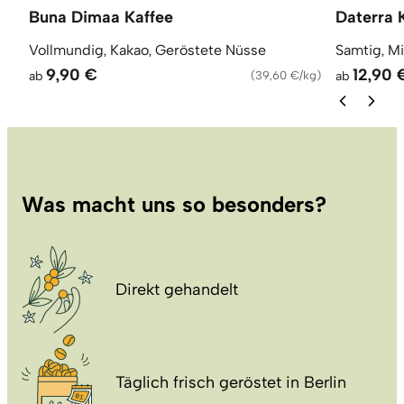
Buna Dimaa Kaffee
Daterra 
Vollmundig, Kakao, Geröstete Nüsse
Samtig, M
9,90 €
12,90 
ab
(
39,60 €/kg
)
ab
Was macht uns so besonders?
Direkt gehandelt
Täglich frisch geröstet in Berlin