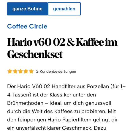
ganze Bohne
gemahlen
Coffee Circle
Coffee Circle
Hario v60 02 & Kaffee im
Geschenkset
2 Kundenbewertungen
Der Hario V60 02 Handfilter aus Porzellan (für 1–
4 Tassen) ist der Klassiker unter den
Brühmethoden – ideal, um dich genussvoll
durch die Welt des Kaffees zu probieren. Mit
den feinporigen Hario Papierfiltern gelingt dir
ein unverfälscht klarer Geschmack. Dazu