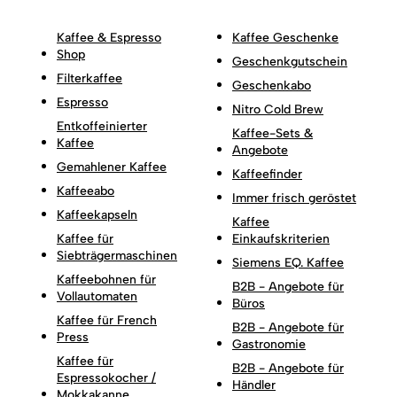
Kaffee & Espresso
Kaffee Geschenke
Shop
Geschenkgutschein
Filterkaffee
Geschenkabo
Espresso
Nitro Cold Brew
Entkoffeinierter
Kaffee-Sets &
Kaffee
Angebote
Gemahlener Kaffee
Kaffeefinder
Kaffeeabo
Immer frisch geröstet
Kaffeekapseln
Kaffee
Kaffee für
Einkaufskriterien
Siebträgermaschinen
Siemens EQ. Kaffee
Kaffeebohnen für
B2B - Angebote für
Vollautomaten
Büros
Kaffee für French
B2B - Angebote für
Press
Gastronomie
Kaffee für
B2B - Angebote für
Espressokocher /
Händler
Mokkakanne