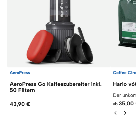
AeroPress
Coffee Circ
AeroPress Go Kaffeezubereiter inkl.
Hario v6
50 Filtern
Der unkomp
35,00
43,90 €
ab