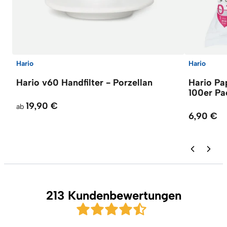
Hario
Hario
Hario v60 Handfilter - Porzellan
Hario Pap
100er P
19,90 €
ab
6,90 €
213 Kundenbewertungen