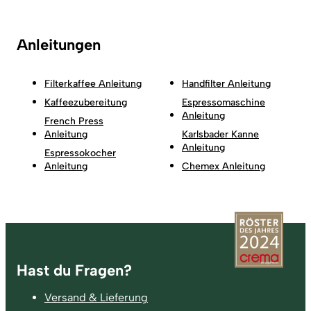
Anleitungen
Filterkaffee Anleitung
Handfilter Anleitung
Kaffeezubereitung
Espressomaschine
Anleitung
French Press
Anleitung
Karlsbader Kanne
Anleitung
Espressokocher
Anleitung
Chemex Anleitung
Fußzeile
Hast du Fragen?
Versand & Lieferung