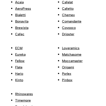
Acaia
Cafelat
AeroPress
Cafetto
Bialetti
Chemex
Bonavita
Comandante
Brewista
Coyooco
Cafec
Dripster
ECM
Loveramics
Eureka
Matchasome
Fellow
Moccamaster
Flate
Origami
Hario
Porlex
Kinto
Pinbox
Rhinowares
Timemore