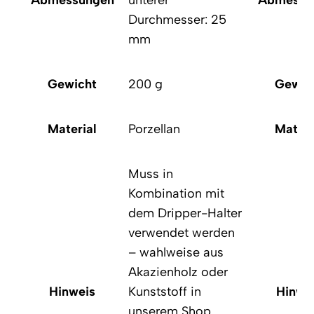
Abmessungen
unterer
Abmessu
Durchmesser: 25
mm
Gewicht
200 g
Gewic
Material
Porzellan
Materi
Muss in
Kombination mit
dem Dripper-Halter
verwendet werden
– wahlweise aus
Akazienholz oder
Hinweis
Kunststoff in
Hinwe
unserem Shop