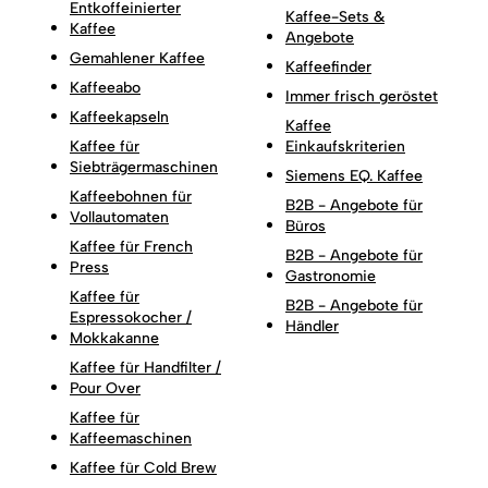
Entkoffeinierter
Kaffee-Sets &
Kaffee
Angebote
Gemahlener Kaffee
Kaffeefinder
Kaffeeabo
Immer frisch geröstet
Kaffeekapseln
Kaffee
Kaffee für
Einkaufskriterien
Siebträgermaschinen
Siemens EQ. Kaffee
Kaffeebohnen für
B2B - Angebote für
Vollautomaten
Büros
Kaffee für French
B2B - Angebote für
Press
Gastronomie
Kaffee für
B2B - Angebote für
Espressokocher /
Händler
Mokkakanne
Kaffee für Handfilter /
Pour Over
Kaffee für
Kaffeemaschinen
Kaffee für Cold Brew