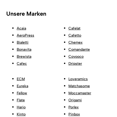
Unsere Marken
Acaia
Cafelat
AeroPress
Cafetto
Bialetti
Chemex
Bonavita
Comandante
Brewista
Coyooco
Cafec
Dripster
ECM
Loveramics
Eureka
Matchasome
Fellow
Moccamaster
Flate
Origami
Hario
Porlex
Kinto
Pinbox