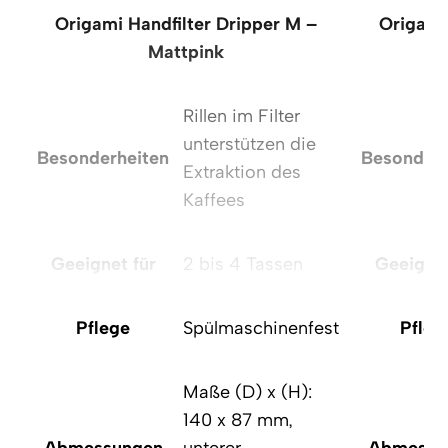
Origami Handfilter Dripper M –
Origami
Mattpink
Rillen im Filter
unterstützen die
Besonderheiten
Besonderh
Extraktion des
Kaffees
Geeignet für
2 bis 4 Tassen
Geeignet
Pflege
Spülmaschinenfest
Pfleg
Maße (D) x (H):
140 x 87 mm,