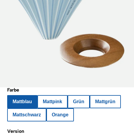
Farbe
Mattblau
Mattpink
Grün
Mattgrün
Mattschwarz
Orange
Version