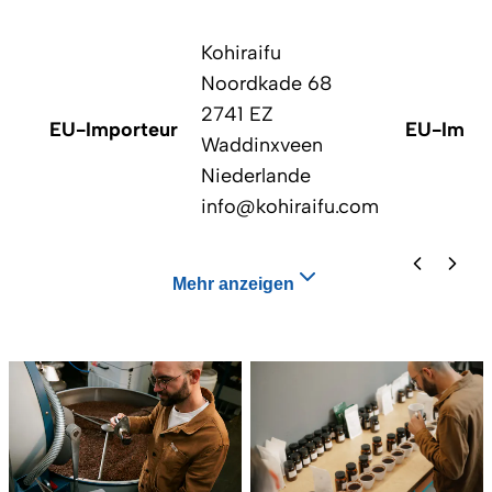
Kohiraifu
Noordkade 68
2741 EZ
EU-Importeur
EU-Impor
Waddinxveen
Niederlande
info@kohiraifu.com
Mehr anzeigen