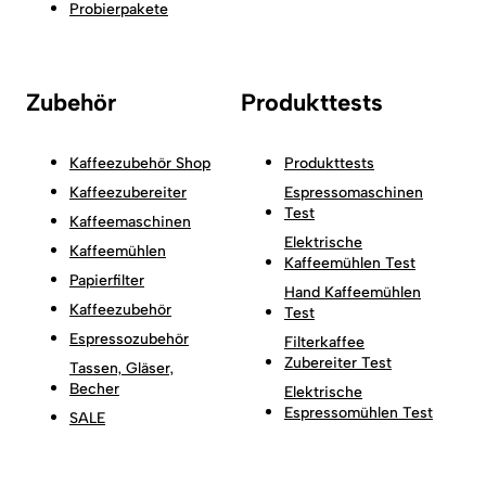
Probierpakete
Zubehör
Produkttests
Kaffeezubehör Shop
Produkttests
Kaffeezubereiter
Espressomaschinen
Test
Kaffeemaschinen
Elektrische
Kaffeemühlen
Kaffeemühlen Test
Papierfilter
Hand Kaffeemühlen
Kaffeezubehör
Test
Espressozubehör
Filterkaffee
Zubereiter Test
Tassen, Gläser,
Becher
Elektrische
Espressomühlen Test
SALE