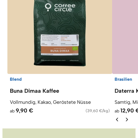
Blend
Brasilien
Buna Dimaa Kaffee
Daterra 
Vollmundig, Kakao, Geröstete Nüsse
Samtig, M
9,90 €
12,90 
ab
(
39,60 €/kg
)
ab