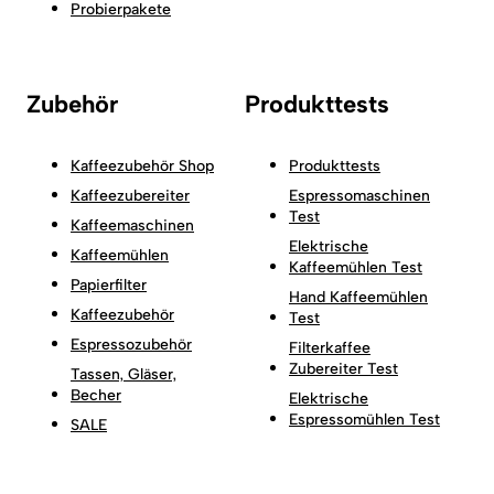
Probierpakete
Zubehör
Produkttests
Kaffeezubehör Shop
Produkttests
Kaffeezubereiter
Espressomaschinen
Test
Kaffeemaschinen
Elektrische
Kaffeemühlen
Kaffeemühlen Test
Papierfilter
Hand Kaffeemühlen
Kaffeezubehör
Test
Espressozubehör
Filterkaffee
Zubereiter Test
Tassen, Gläser,
Becher
Elektrische
Espressomühlen Test
SALE