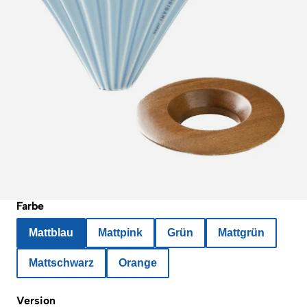
Farbe
Mattblau
Mattpink
Grün
Mattgrün
Mattschwarz
Orange
Version