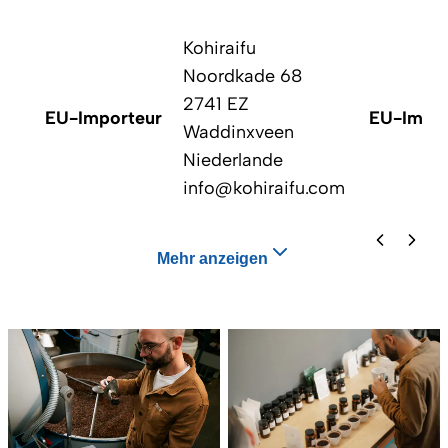
Kohiraifu
Noordkade 68
2741 EZ
EU-Importeur
EU-Impor
Waddinxveen
Niederlande
info@kohiraifu.com
Mehr anzeigen