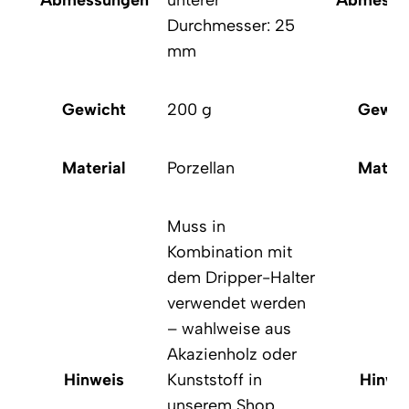
Abmessungen
unterer
Abmessu
Durchmesser: 25
mm
Gewicht
200 g
Gewic
Material
Porzellan
Materi
Muss in
Kombination mit
dem Dripper-Halter
verwendet werden
– wahlweise aus
Akazienholz oder
Hinweis
Kunststoff in
Hinwe
unserem Shop