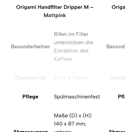
Origami Handfilter Dripper M –
Origami
Mattpink
Rillen im Filter
unterstützen die
Besonderheiten
Besonderh
Extraktion des
Kaffees
Geeignet für
2 bis 4 Tassen
Geeignet
Pflege
Spülmaschinenfest
Pfleg
Maße (D) x (H):
140 x 87 mm,