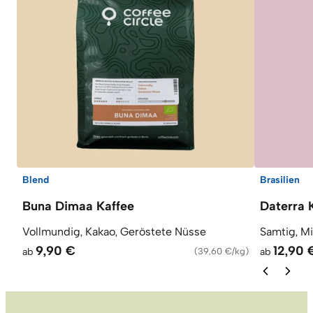
Blend
Brasilien
Buna Dimaa Kaffee
Daterra 
Vollmundig, Kakao, Geröstete Nüsse
Samtig, M
9,90 €
12,90 
ab
(
39,60 €/kg
)
ab