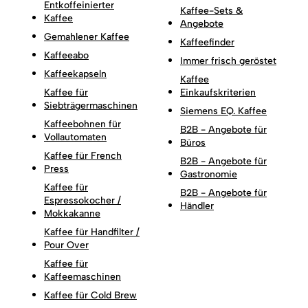
Entkoffeinierter
Kaffee-Sets &
Kaffee
Angebote
Gemahlener Kaffee
Kaffeefinder
Kaffeeabo
Immer frisch geröstet
Kaffeekapseln
Kaffee
Kaffee für
Einkaufskriterien
Siebträgermaschinen
Siemens EQ. Kaffee
Kaffeebohnen für
B2B - Angebote für
Vollautomaten
Büros
Kaffee für French
B2B - Angebote für
Press
Gastronomie
Kaffee für
B2B - Angebote für
Espressokocher /
Händler
Mokkakanne
Kaffee für Handfilter /
Pour Over
Kaffee für
Kaffeemaschinen
Kaffee für Cold Brew