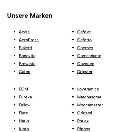
Unsere Marken
Acaia
Cafelat
AeroPress
Cafetto
Bialetti
Chemex
Bonavita
Comandante
Brewista
Coyooco
Cafec
Dripster
ECM
Loveramics
Eureka
Matchasome
Fellow
Moccamaster
Flate
Origami
Hario
Porlex
Kinto
Pinbox