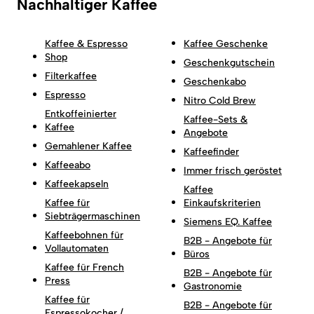
Nachhaltiger Kaffee
Kaffee & Espresso
Kaffee Geschenke
Shop
Geschenkgutschein
Filterkaffee
Geschenkabo
Espresso
Nitro Cold Brew
Entkoffeinierter
Kaffee-Sets &
Kaffee
Angebote
Gemahlener Kaffee
Kaffeefinder
Kaffeeabo
Immer frisch geröstet
Kaffeekapseln
Kaffee
Kaffee für
Einkaufskriterien
Siebträgermaschinen
Siemens EQ. Kaffee
Kaffeebohnen für
B2B - Angebote für
Vollautomaten
Büros
Kaffee für French
B2B - Angebote für
Press
Gastronomie
Kaffee für
B2B - Angebote für
Espressokocher /