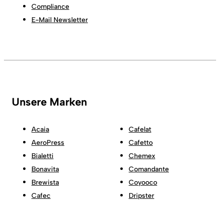
Compliance
E-Mail Newsletter
Unsere Marken
Acaia
Cafelat
AeroPress
Cafetto
Bialetti
Chemex
Bonavita
Comandante
Brewista
Coyooco
Cafec
Dripster