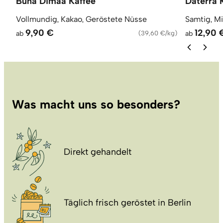
Buna Dimaa Kaffee
Daterra 
Vollmundig, Kakao, Geröstete Nüsse
Samtig, M
9,90 €
12,90 
ab
(
39,60 €/kg
)
ab
Was macht uns so besonders?
Direkt gehandelt
Täglich frisch geröstet in Berlin