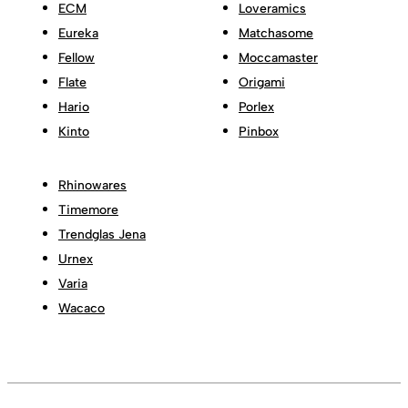
ECM
Loveramics
Eureka
Matchasome
Fellow
Moccamaster
Flate
Origami
Hario
Porlex
Kinto
Pinbox
Rhinowares
Timemore
Trendglas Jena
Urnex
Varia
Wacaco