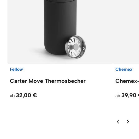
Fellow
Chemex
Carter Move Thermosbecher
Chemex-K
32,00 €
39,90
ab
ab