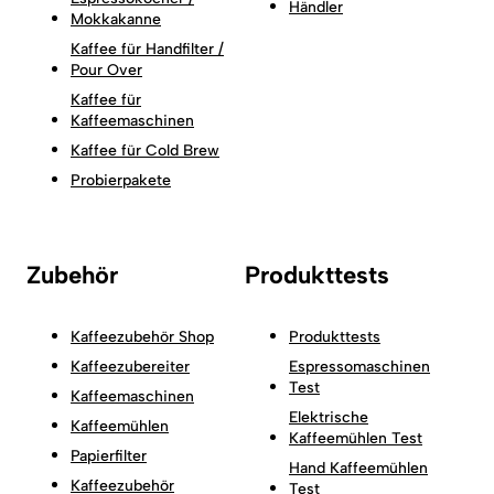
Händler
Mokkakanne
Kaffee für Handfilter /
Pour Over
Kaffee für
Kaffeemaschinen
Kaffee für Cold Brew
Probierpakete
Zubehör
Produkttests
Kaffeezubehör Shop
Produkttests
Kaffeezubereiter
Espressomaschinen
Test
Kaffeemaschinen
Elektrische
Kaffeemühlen
Kaffeemühlen Test
Papierfilter
Hand Kaffeemühlen
Kaffeezubehör
Test