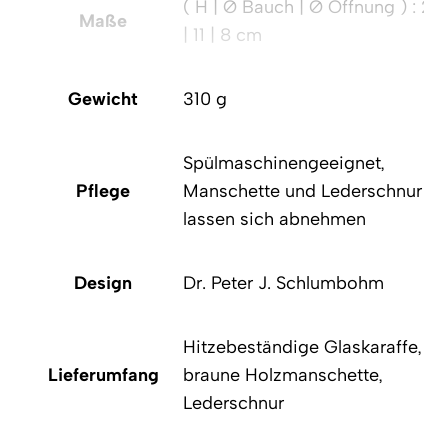
( H | Ø Bauch | Ø Öffnung ) : 21
Maße
| 11 | 8 cm
Gewicht
310 g
Spülmaschinengeeignet,
Pflege
Manschette und Lederschnur
lassen sich abnehmen
Design
Dr. Peter J. Schlumbohm
Hitzebeständige Glaskaraffe,
Lieferumfang
braune Holzmanschette,
Lederschnur