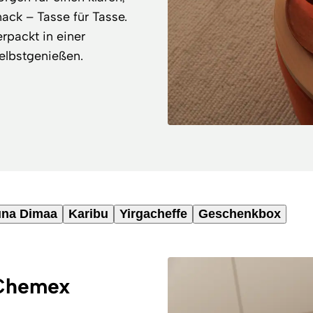
ck – Tasse für Tasse.
rpackt in einer
elbstgenießen.
na Dimaa
Karibu
Yirgacheffe
Geschenkbox
 Chemex