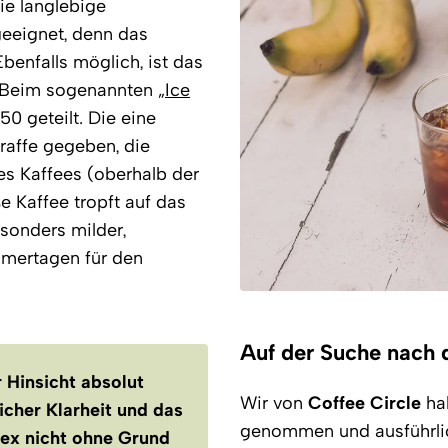
ie langlebige
eeignet, denn das
enfalls möglich, ist das
 Beim sogenannten „
Ice
0 geteilt. Die eine
araffe gegeben, die
s Kaffees (oberhalb der
e Kaffee tropft auf das
esonders milder,
mmertagen für den
Auf der Suche nach
 Hinsicht absolut
Wir von
Coffee Circle
ha
licher Klarheit und das
genommen und ausführlich
ex nicht ohne Grund