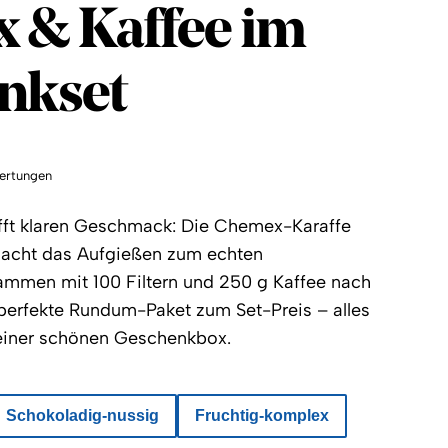
Circle
 & Kaffee im
nkset
ertungen
ifft klaren Geschmack: Die Chemex-Karaffe
macht das Aufgießen zum echten
men mit 100 Filtern und 250 g Kaffee nach
 perfekte Rundum-Paket zum Set-Preis – alles
n einer schönen Geschenkbox.
Schokoladig-nussig
Fruchtig-komplex