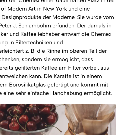
ert der Chemex einen dauerhaften Platz in der
of Modern Art in New York und eine
00 Designprodukte der Moderne. Sie wurde vom
Peter J. Schlumbohm erfunden. Der damals in
er und Kaffeeliebhaber entwarf die Chemex
rung in Filtertechniken und
rleichtert z. B. die Rinne im oberen Teil der
chenken, sondern sie ermöglicht, dass
its gefilterten Kaffee am Filter vorbei, aus
tweichen kann. Die Karaffe ist in einem
em Borosilikatglas gefertigt und kommt mit
e eine sehr einfache Handhabung ermöglicht.