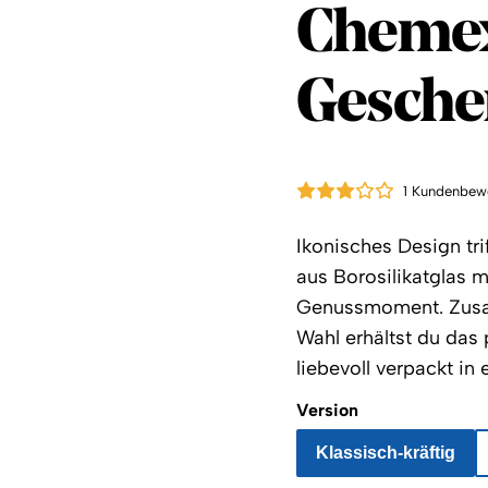
Coffee 
Chemex
Gesche
1 Kundenbew
Ikonisches Design tr
aus Borosilikatglas 
Genussmoment. Zusam
Wahl erhältst du das
liebevoll verpackt i
Version
Klassisch-kräftig