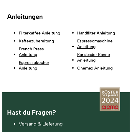
Anleitungen
Filterkaffee Anleitung
Handfilter Anleitung
Kaffeezubereitung
Espressomaschine
Anleitung
French Press
Anleitung
Karlsbader Kanne
Anleitung
Espressokocher
Anleitung
Chemex Anleitung
Fußzeile
Hast du Fragen?
Versand & Lieferung