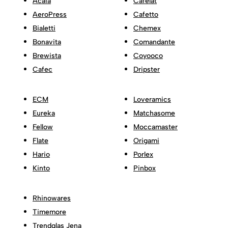
Acaia
Cafelat
AeroPress
Cafetto
Bialetti
Chemex
Bonavita
Comandante
Brewista
Coyooco
Cafec
Dripster
ECM
Loveramics
Eureka
Matchasome
Fellow
Moccamaster
Flate
Origami
Hario
Porlex
Kinto
Pinbox
Rhinowares
Timemore
Trendglas Jena