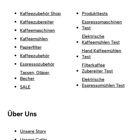
Kaffeezubehör Shop
Produkttests
Kaffeezubereiter
Espressomaschinen
Test
Kaffeemaschinen
Elektrische
Kaffeemühlen
Kaffeemühlen Test
Papierfilter
Hand Kaffeemühlen
Kaffeezubehör
Test
Espressozubehör
Filterkaffee
Zubereiter Test
Tassen, Gläser,
Becher
Elektrische
Espressomühlen Test
SALE
Über Uns
Unsere Story
Unsere Cafés