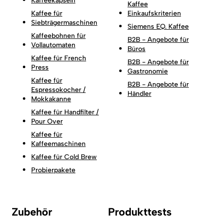
Kaffeekapseln
Kaffee
Kaffee für
Einkaufskriterien
Siebträgermaschinen
Siemens EQ. Kaffee
Kaffeebohnen für
B2B - Angebote für
Vollautomaten
Büros
Kaffee für French
B2B - Angebote für
Press
Gastronomie
Kaffee für
B2B - Angebote für
Espressokocher /
Händler
Mokkakanne
Kaffee für Handfilter /
Pour Over
Kaffee für
Kaffeemaschinen
Kaffee für Cold Brew
Probierpakete
Zubehör
Produkttests