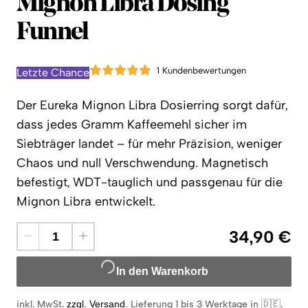
Eureka
Mignon Libra Dosing
Funnel
1 Kundenbewertungen
Letzte Chance
Der Eureka Mignon Libra Dosierring sorgt dafür,
dass jedes Gramm Kaffeemehl sicher im
Siebträger landet – für mehr Präzision, weniger
Chaos und null Verschwendung. Magnetisch
befestigt, WDT-tauglich und passgenau für die
Mignon Libra entwickelt.
34,90 €
In den Warenkorb
inkl. MwSt.
zzgl. Versand
.
Lieferung 1 bis 3 Werktage in 🇩🇪
.