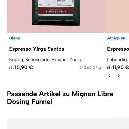
Blend
Äthiopien
Espresso Yirga Santos
Espress
Kräftig, Schokolade, Brauner Zucker
Lebendig,
10,90 €
11,90 
ab
(
43,60 €/kg
)
ab
Passende Artikel zu Mignon Libra
Dosing Funnel