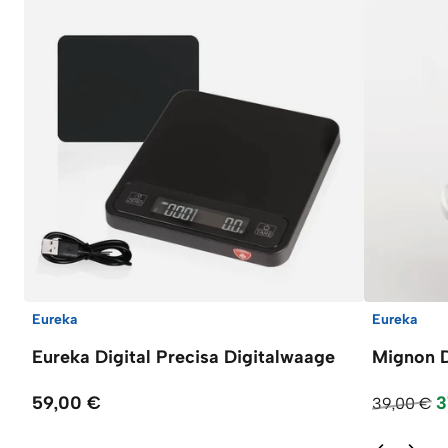
Eureka
Eureka
Eureka Digital Precisa Digitalwaage
Mignon D
59,00 €
3
39,00 €